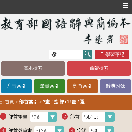
☰
學習筆記
基本檢索
進階檢索
注音索引
筆畫索引
部首索引
辭典附錄
首頁
>
部首索引
>
7畫 / 辵 部+12畫 / 選
:::
部首筆畫
部首
部首外筆畫
字詞