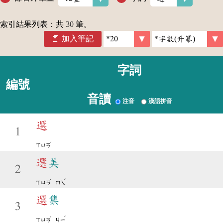
索引結果列表：共
30
筆。
加入筆記
字詞
編號
音讀
注音
漢語拼音
選
1
ˇ
ㄒㄩㄢ
選
美
2
ˇ
ˇ
ㄒㄩㄢ
ㄇㄟ
選
集
3
ˇ
ˊ
ㄒㄩㄢ
ㄐㄧ