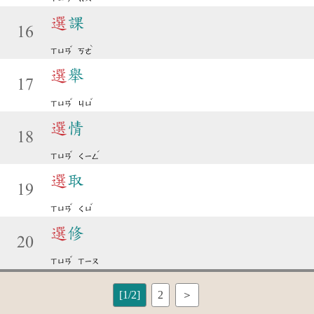
選
課
16
ˇ
ˋ
ㄒㄩㄢ
ㄎㄜ
選
舉
17
ˇ
ˇ
ㄒㄩㄢ
ㄐㄩ
選
情
18
ˇ
ˊ
ㄒㄩㄢ
ㄑㄧㄥ
選
取
19
ˇ
ˇ
ㄒㄩㄢ
ㄑㄩ
選
修
20
ˇ
ㄒㄩㄢ
ㄒㄧㄡ
[1/2]
2
＞