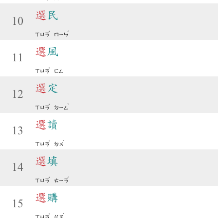
選
民
10
ˇ
ˊ
ㄒㄩㄢ
ㄇㄧㄣ
選
風
11
ˇ
ㄒㄩㄢ
ㄈㄥ
選
定
12
ˇ
ˋ
ㄒㄩㄢ
ㄉㄧㄥ
選
讀
13
ˇ
ˊ
ㄒㄩㄢ
ㄉㄨ
選
填
14
ˇ
ˊ
ㄒㄩㄢ
ㄊㄧㄢ
選
購
15
ˇ
ˋ
ㄒㄩㄢ
ㄍㄡ