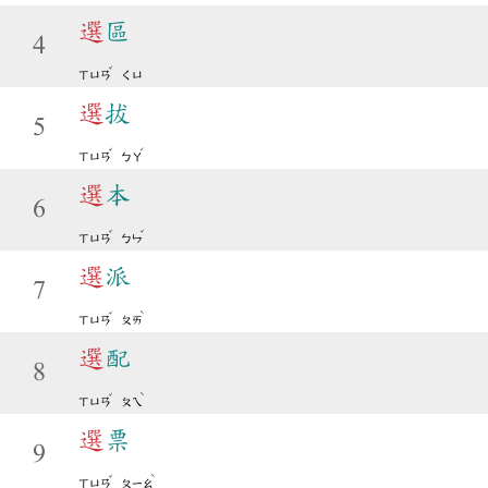
選
區
4
ˇ
ㄒㄩㄢ
ㄑㄩ
選
拔
5
ˇ
ˊ
ㄒㄩㄢ
ㄅㄚ
選
本
6
ˇ
ˇ
ㄒㄩㄢ
ㄅㄣ
選
派
7
ˇ
ˋ
ㄒㄩㄢ
ㄆㄞ
選
配
8
ˇ
ˋ
ㄒㄩㄢ
ㄆㄟ
選
票
9
ˇ
ˋ
ㄒㄩㄢ
ㄆㄧㄠ