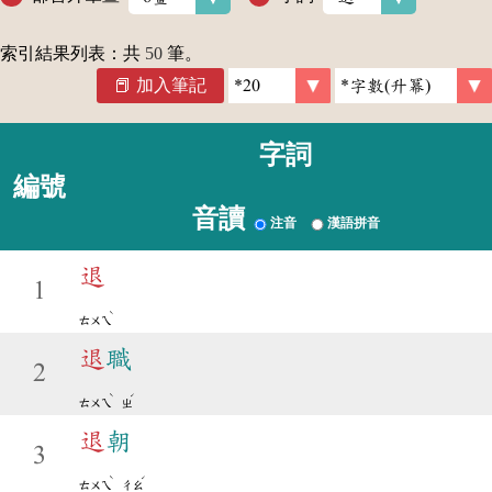
索引結果列表：共
50
筆。
加入筆記
字詞
編號
音讀
注音
漢語拼音
退
1
ˋ
ㄊㄨㄟ
退
職
2
ˋ
ˊ
ㄊㄨㄟ
ㄓ
退
朝
3
ˋ
ˊ
ㄊㄨㄟ
ㄔㄠ