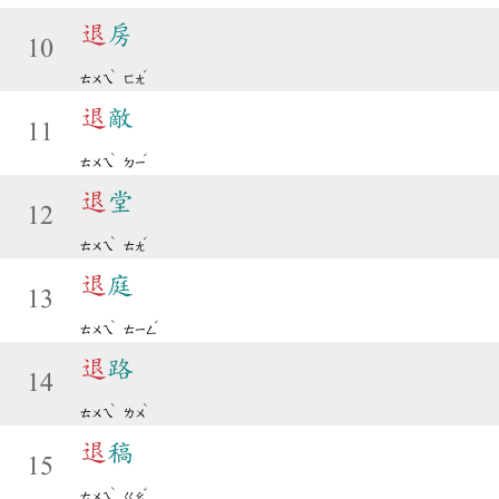
退
房
10
ˋ
ˊ
ㄊㄨㄟ
ㄈㄤ
退
敵
11
ˋ
ˊ
ㄊㄨㄟ
ㄉㄧ
退
堂
12
ˋ
ˊ
ㄊㄨㄟ
ㄊㄤ
退
庭
13
ˋ
ˊ
ㄊㄨㄟ
ㄊㄧㄥ
退
路
14
ˋ
ˋ
ㄊㄨㄟ
ㄌㄨ
退
稿
15
ˋ
ˇ
ㄊㄨㄟ
ㄍㄠ