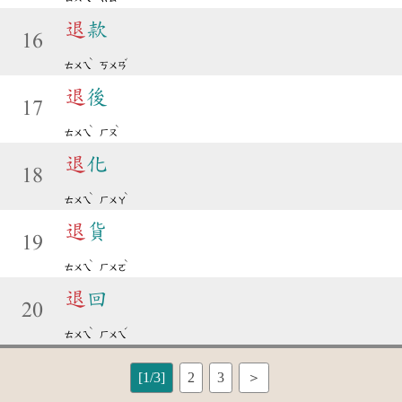
退
款
16
ˋ
ˇ
ㄊㄨㄟ
ㄎㄨㄢ
退
後
17
ˋ
ˋ
ㄊㄨㄟ
ㄏㄡ
退
化
18
ˋ
ˋ
ㄊㄨㄟ
ㄏㄨㄚ
退
貨
19
ˋ
ˋ
ㄊㄨㄟ
ㄏㄨㄛ
退
回
20
ˋ
ˊ
ㄊㄨㄟ
ㄏㄨㄟ
[1/3]
2
3
＞