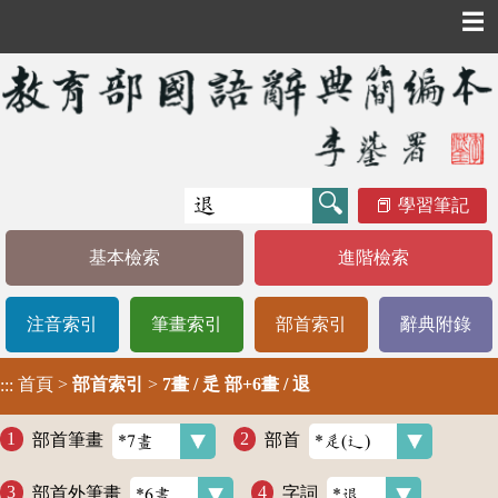
☰
學習筆記
基本檢索
進階檢索
注音索引
筆畫索引
部首索引
辭典附錄
首頁
>
部首索引
>
7畫 / 辵 部+6畫 / 退
:::
部首筆畫
部首
部首外筆畫
字詞