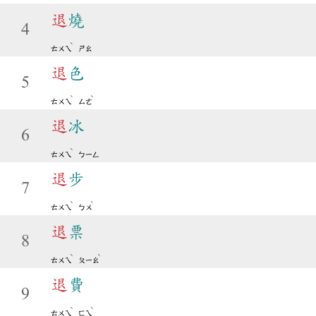
退
燒
4
ˋ
ㄊㄨㄟ
ㄕㄠ
退
色
5
ˋ
ˋ
ㄊㄨㄟ
ㄙㄜ
退
冰
6
ˋ
ㄊㄨㄟ
ㄅㄧㄥ
退
步
7
ˋ
ˋ
ㄊㄨㄟ
ㄅㄨ
退
票
8
ˋ
ˋ
ㄊㄨㄟ
ㄆㄧㄠ
退
費
9
ˋ
ˋ
ㄊㄨㄟ
ㄈㄟ