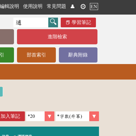
⚙️
編輯說明
使用說明
常見問題
👤
EN
學習筆記
進階檢索
引
部首索引
辭典附錄
加入筆記