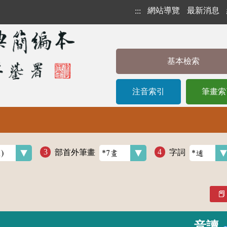
網站導覽
最新消息
:::
基本檢索
注音索引
筆畫索
部首外筆畫
字詞
音讀