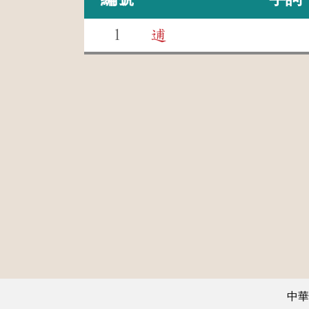
1
逋
中華