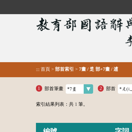
首頁
>
部首索引
>
7畫 / 辵 部+7畫 / 逋
:::
部首筆畫
部首
索引結果列表：共
1
筆。
編號
字詞