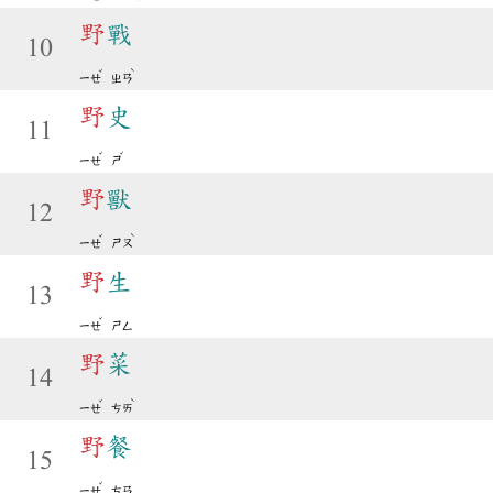
野
戰
10
ˇ
ˋ
ㄧㄝ
ㄓㄢ
野
史
11
ˇ
ˇ
ㄧㄝ
ㄕ
野
獸
12
ˇ
ˋ
ㄧㄝ
ㄕㄡ
野
生
13
ˇ
ㄧㄝ
ㄕㄥ
野
菜
14
ˇ
ˋ
ㄧㄝ
ㄘㄞ
野
餐
15
ˇ
ㄧㄝ
ㄘㄢ