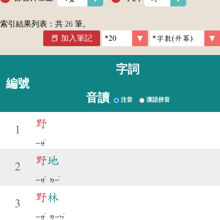
索引結果列表：共
26
筆。
加入筆記
字詞
編號
音讀
注音
漢語拼音
野
1
ˇ
ㄧㄝ
野
地
2
ˇ
ˋ
ㄧㄝ
ㄉㄧ
野
林
3
ˇ
ˊ
ㄧㄝ
ㄌㄧㄣ