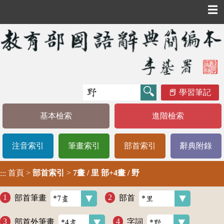
☰
學習筆記
基本檢索
進階檢索
注音索引
筆畫索引
部首索引
辭典附錄
首頁
>
部首索引
>
7畫 / 里 部+4畫 / 野
:::
部首筆畫
部首
部首外筆畫
字詞