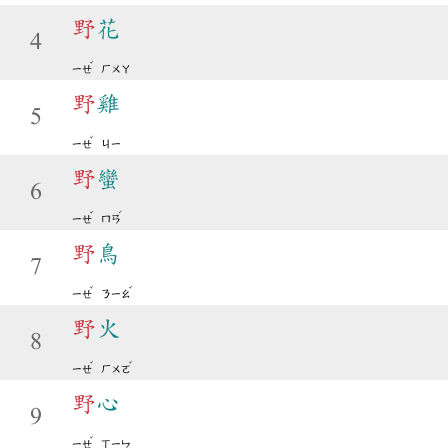
野
花
4
ˇ
ㄧㄝ
ㄏㄨㄚ
野
雞
5
ˇ
ㄧㄝ
ㄐㄧ
野
蠻
6
ˇ
ˊ
ㄧㄝ
ㄇㄢ
野
鳥
7
ˇ
ˇ
ㄧㄝ
ㄋㄧㄠ
野
火
8
ˇ
ˇ
ㄧㄝ
ㄏㄨㄛ
野
心
9
ˇ
ㄧㄝ
ㄒㄧㄣ