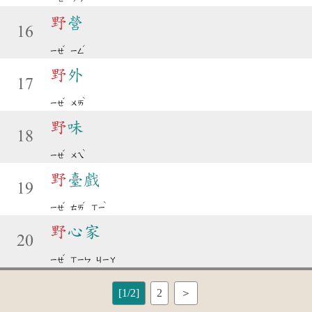
野
營
16
ˇ
ˊ
ㄧㄝ
ㄧㄥ
野
外
17
ˇ
ˋ
ㄧㄝ
ㄨㄞ
野
味
18
ˇ
ˋ
ㄧㄝ
ㄨㄟ
野
臺戲
19
ˇ
ˊ
ˋ
ㄧㄝ
ㄊㄞ
ㄒㄧ
野
心家
20
ˇ
ㄧㄝ
ㄒㄧㄣ
ㄐㄧㄚ
[1/2]
2
＞