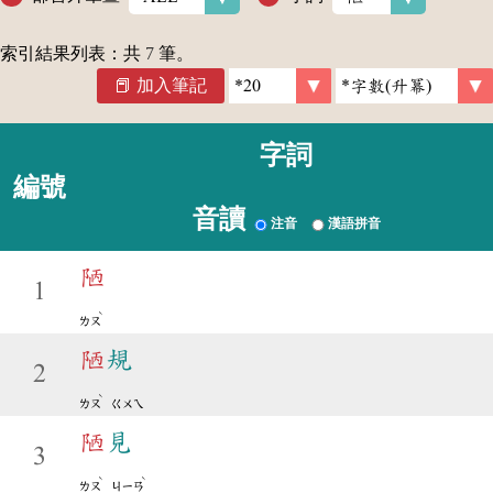
索引結果列表：共
7
筆。
加入筆記
字詞
編號
音讀
注音
漢語拼音
陋
1
ˋ
ㄌㄡ
陋
規
2
ˋ
ㄌㄡ
ㄍㄨㄟ
陋
見
3
ˋ
ˋ
ㄌㄡ
ㄐㄧㄢ