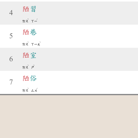
陋
習
4
ˋ
ˊ
ㄌㄡ
ㄒㄧ
陋
巷
5
ˋ
ˋ
ㄌㄡ
ㄒㄧㄤ
陋
室
6
ˋ
ˋ
ㄌㄡ
ㄕ
陋
俗
7
ˋ
ˊ
ㄌㄡ
ㄙㄨ