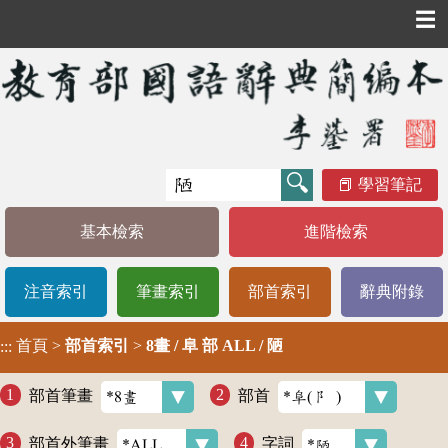
☰
學習筆記
基本檢索
進階檢索
注音索引
筆畫索引
部首索引
辭典附錄
首頁
>
部首索引
>
8畫 / 阜 部 ALL / 陋
:::
部首筆畫
部首
部首外筆畫
字詞