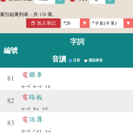
索引結果列表：共
159
筆。
加入筆記
字詞
編號
音讀
注音
漢語拼音
電
聯車
81
ˋ
ˊ
ㄉㄧㄢ
ㄌㄧㄢ
ㄔㄜ
電
路板
82
ˋ
ˋ
ˇ
ㄉㄧㄢ
ㄌㄨ
ㄅㄢ
電
話簿
83
ˋ
ˋ
ˋ
ㄉㄧㄢ
ㄏㄨㄚ
ㄅㄨ