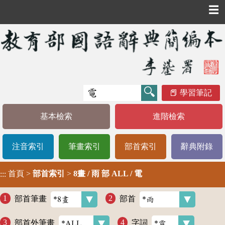
☰
學習筆記
基本檢索
進階檢索
注音索引
筆畫索引
部首索引
辭典附錄
首頁
>
部首索引
>
8畫 / 雨 部 ALL / 電
:::
部首筆畫
部首
部首外筆畫
字詞