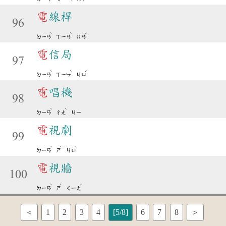
電
線桿
96
ˋ
ˋ
ˇ
ㄉㄧㄢ
ㄒㄧㄢ
ㄍㄢ
電
信局
97
ˋ
ˋ
ˊ
ㄉㄧㄢ
ㄒㄧㄣ
ㄐㄩ
電
唱機
98
ˋ
ˋ
ㄉㄧㄢ
ㄔㄤ
ㄐㄧ
電
視劇
99
ˋ
ˋ
ˋ
ㄉㄧㄢ
ㄕ
ㄐㄩ
電
視牆
100
ˋ
ˋ
ˊ
ㄉㄧㄢ
ㄕ
ㄑㄧㄤ
＜
1
2
3
4
[5/8]
6
7
8
＞