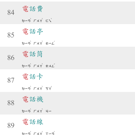
電
話費
84
ˋ
ˋ
ˋ
ㄉㄧㄢ
ㄏㄨㄚ
ㄈㄟ
電
話亭
85
ˋ
ˋ
ˊ
ㄉㄧㄢ
ㄏㄨㄚ
ㄊㄧㄥ
電
話筒
86
ˋ
ˋ
ˇ
ㄉㄧㄢ
ㄏㄨㄚ
ㄊㄨㄥ
電
話卡
87
ˋ
ˋ
ˇ
ㄉㄧㄢ
ㄏㄨㄚ
ㄎㄚ
電
話機
88
ˋ
ˋ
ㄉㄧㄢ
ㄏㄨㄚ
ㄐㄧ
電
話線
89
ˋ
ˋ
ˋ
ㄉㄧㄢ
ㄏㄨㄚ
ㄒㄧㄢ