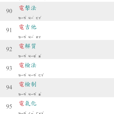
電
擊法
90
ˋ
ˊ
ˇ
ㄉㄧㄢ
ㄐㄧ
ㄈㄚ
電
吉他
91
ˋ
ˊ
ㄉㄧㄢ
ㄐㄧ
ㄊㄚ
電
解質
92
ˋ
ˇ
ˊ
ㄉㄧㄢ
ㄐㄧㄝ
ㄓ
電
檢法
93
ˋ
ˇ
ˇ
ㄉㄧㄢ
ㄐㄧㄢ
ㄈㄚ
電
檢制
94
ˋ
ˇ
ˋ
ㄉㄧㄢ
ㄐㄧㄢ
ㄓ
電
氣化
95
ˋ
ˋ
ˋ
ㄉㄧㄢ
ㄑㄧ
ㄏㄨㄚ