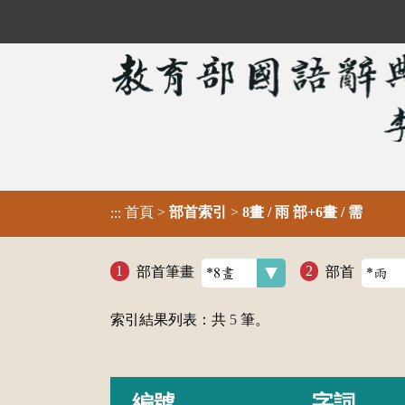
首頁
>
部首索引
>
8畫 / 雨 部+6畫 / 需
:::
部首筆畫
部首
索引結果列表：共
5
筆。
編號
字詞