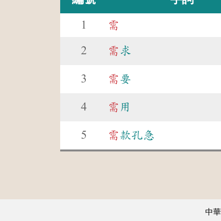
1
需
2
需
求
3
需
要
4
需
用
5
需
款孔急
中華