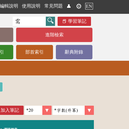
⚙️
編輯說明
使用說明
常見問題
👤
EN
學習筆記
進階檢索
引
部首索引
辭典附錄
加入筆記