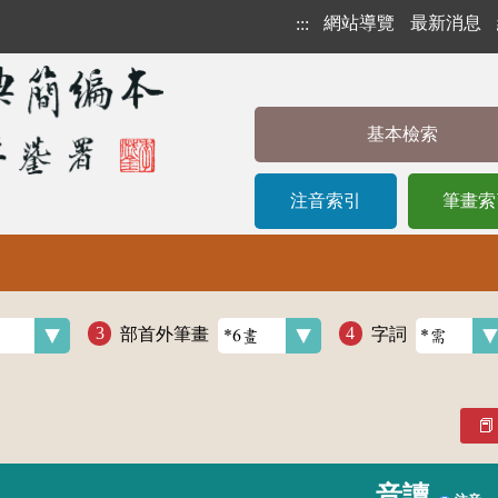
網站導覽
最新消息
:::
基本檢索
注音索引
筆畫索
部首外筆畫
字詞
音讀