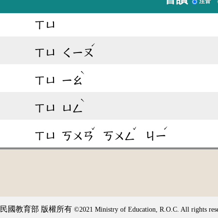
注音
ㄒㄩ
ˊ
ㄒㄩ
ㄑㄧㄡ
ˋ
ㄒㄩ
ㄧㄠ
ˋ
ㄒㄩ
ㄩㄥ
ˇ
ˇ
ˊ
ㄒㄩ
ㄎㄨㄢ
ㄎㄨㄥ
ㄐㄧ
民國教育部 版權所有
©2021 Ministry of Education, R.O.C. All rights res