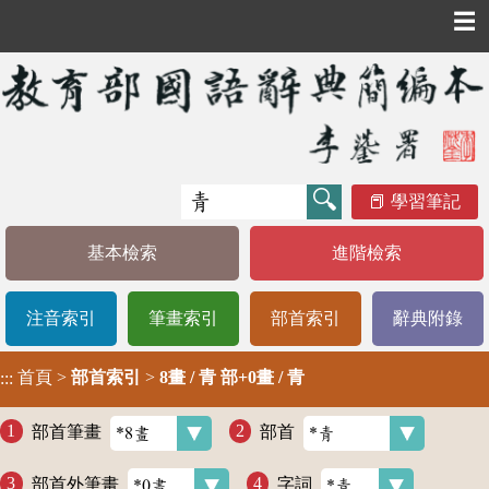
☰
學習筆記
基本檢索
進階檢索
注音索引
筆畫索引
部首索引
辭典附錄
首頁
>
部首索引
>
8畫 / 青 部+0畫 / 青
:::
部首筆畫
部首
部首外筆畫
字詞