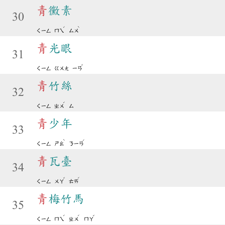
青
黴素
30
ˊ
ˋ
ㄑㄧㄥ
ㄇㄟ
ㄙㄨ
青
光眼
31
ˇ
ㄑㄧㄥ
ㄍㄨㄤ
ㄧㄢ
青
竹絲
32
ˊ
ㄑㄧㄥ
ㄓㄨ
ㄙ
青
少年
33
ˋ
ˊ
ㄑㄧㄥ
ㄕㄠ
ㄋㄧㄢ
青
瓦臺
34
ˇ
ˊ
ㄑㄧㄥ
ㄨㄚ
ㄊㄞ
青
梅竹馬
35
ˊ
ˊ
ˇ
ㄑㄧㄥ
ㄇㄟ
ㄓㄨ
ㄇㄚ