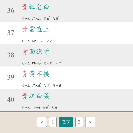
青
紅皂白
36
ˊ
ˋ
ˊ
ㄑㄧㄥ
ㄏㄨㄥ
ㄗㄠ
ㄅㄞ
青
雲直上
37
ˊ
ˊ
ˋ
ㄑㄧㄥ
ㄩㄣ
ㄓ
ㄕㄤ
青
面獠牙
38
ˋ
ˊ
ˊ
ㄑㄧㄥ
ㄇㄧㄢ
ㄌㄧㄠ
ㄧㄚ
青
黃不接
39
ˊ
ˋ
ㄑㄧㄥ
ㄏㄨㄤ
ㄅㄨ
ㄐㄧㄝ
青
江白菜
40
ˊ
ˋ
ㄑㄧㄥ
ㄐㄧㄤ
ㄅㄞ
ㄘㄞ
＜
1
[2/3]
3
＞