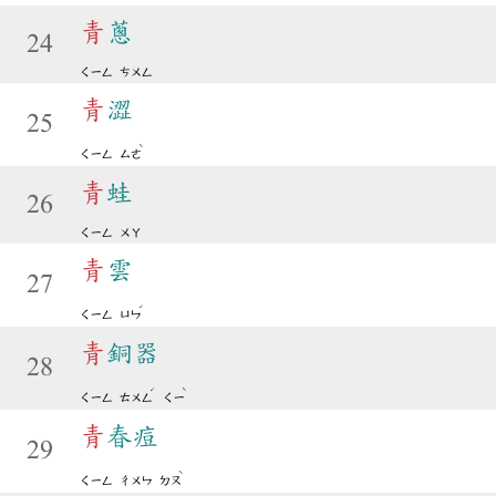
青
蔥
24
ㄑㄧㄥ
ㄘㄨㄥ
青
澀
25
ˋ
ㄑㄧㄥ
ㄙㄜ
青
蛙
26
ㄑㄧㄥ
ㄨㄚ
青
雲
27
ˊ
ㄑㄧㄥ
ㄩㄣ
青
銅器
28
ˊ
ˋ
ㄑㄧㄥ
ㄊㄨㄥ
ㄑㄧ
青
春痘
29
ˋ
ㄑㄧㄥ
ㄔㄨㄣ
ㄉㄡ