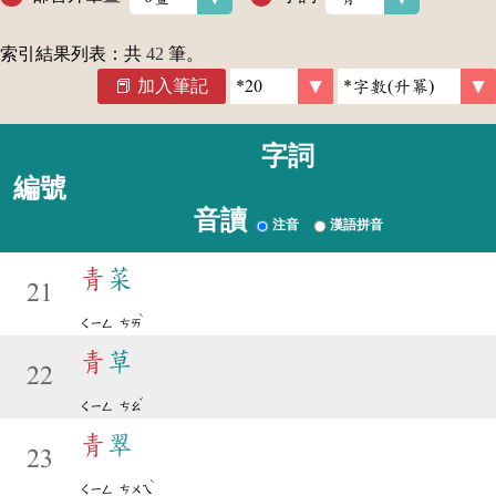
索引結果列表：共
42
筆。
加入筆記
字詞
編號
音讀
注音
漢語拼音
青
菜
21
ˋ
ㄑㄧㄥ
ㄘㄞ
青
草
22
ˇ
ㄑㄧㄥ
ㄘㄠ
青
翠
23
ˋ
ㄑㄧㄥ
ㄘㄨㄟ