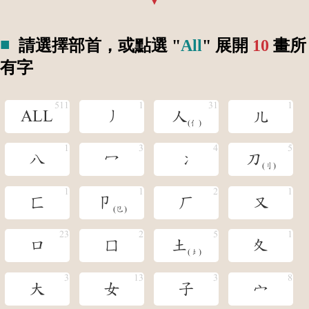
請選擇部首，或點選 "
All
" 展開
10
畫所
有字
ALL
丿
人
儿
(亻)
八
冖
冫
刀
(刂)
匚
卩
厂
又
(㔾)
口
囗
土
夊
(󶁣)
大
女
子
宀