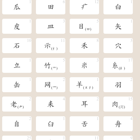
瓜
田
疒
白
皮
皿
目
矢
(罒)
石
示
禾
穴
(礻)
立
竹
米
糸
(𥫗)
(糹)
缶
网
羊
羽
(㓁)
(󶆖󶆗)
老
耒
耳
肉
(耂)
(⺼)
自
臼
舌
舟