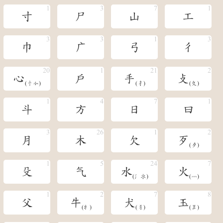
寸
尸
山
工
巾
广
弓
彳
心
戶
手
攴
(忄󺯺)
(扌)
(攵)
斗
方
日
曰
月
木
欠
歹
(歺)
殳
气
水
火
(氵氺)
(灬)
父
牛
犬
玉
(牜)
(犭)
(𤣩)