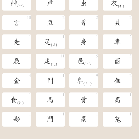
艸
虍
虫
衣
(艹)
(衤)
言
豆
豸
貝
走
足
身
車
(𧾷)
辰
辵
邑
酉
(辶)
(阝)
金
門
阜
隹
(阝 )
食
馬
骨
高
(飠)
髟
鬥
鬲
鬼