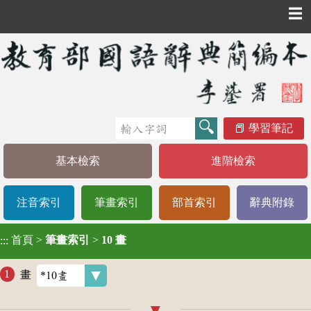
☰
學習筆記
基本檢索
進階檢索
注音索引
筆畫索引
部首索引
辭典附錄
首頁
>
筆畫索引
>
10 畫
:::
畫