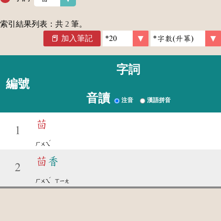
索引結果列表：共
2
筆。
加入筆記
字詞
編號
音讀
注音
漢語拼音
茴
1
ˊ
ㄏㄨㄟ
茴
香
2
ˊ
ㄏㄨㄟ
ㄒㄧㄤ