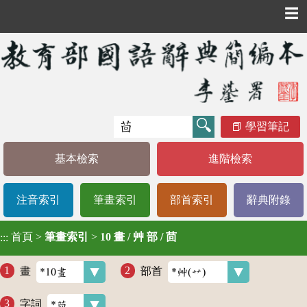
☰
學習筆記
基本檢索
進階檢索
注音索引
筆畫索引
部首索引
辭典附錄
首頁
>
筆畫索引
>
10 畫 / 艸 部 / 茴
:::
畫
部首
字詞