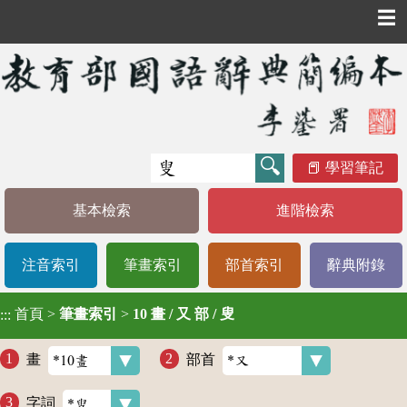
☰
學習筆記
基本檢索
進階檢索
注音索引
筆畫索引
部首索引
辭典附錄
首頁
>
筆畫索引
>
10 畫 / 又 部 / 叟
:::
畫
部首
字詞