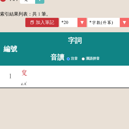
索引結果列表：共
1
筆。
加入筆記
字詞
編號
音讀
注音
漢語拼音
叟
1
ˇ
ㄙㄡ