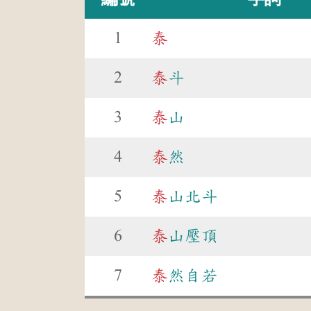
1
泰
2
泰
斗
3
泰
山
4
泰
然
5
泰
山北斗
6
泰
山壓頂
7
泰
然自若