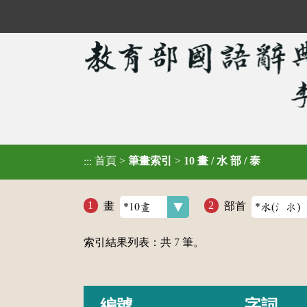
首頁
>
筆畫索引
>
10 畫 / 水 部 / 泰
:::
畫
部首
索引結果列表：共
7
筆。
編號
字詞