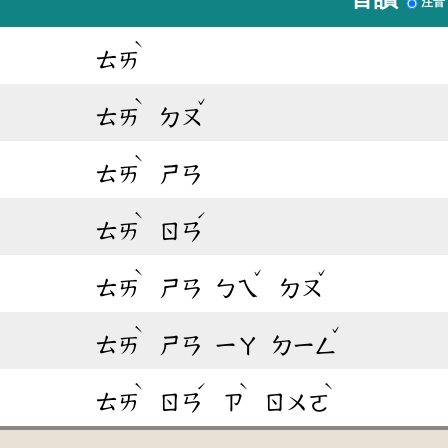
注音
ˋ
ㄊㄞ
ˋ
ˇ
ㄊㄞ
ㄉㄡ
ˋ
ㄊㄞ
ㄕㄢ
ˋ
ˊ
ㄊㄞ
ㄖㄢ
ˋ
ˇ
ˇ
ㄊㄞ
ㄕㄢ
ㄅㄟ
ㄉㄡ
ˋ
ˇ
ㄊㄞ
ㄕㄢ
ㄧㄚ
ㄉㄧㄥ
ˋ
ˊ
ˋ
ˋ
ㄊㄞ
ㄖㄢ
ㄗ
ㄖㄨㄛ