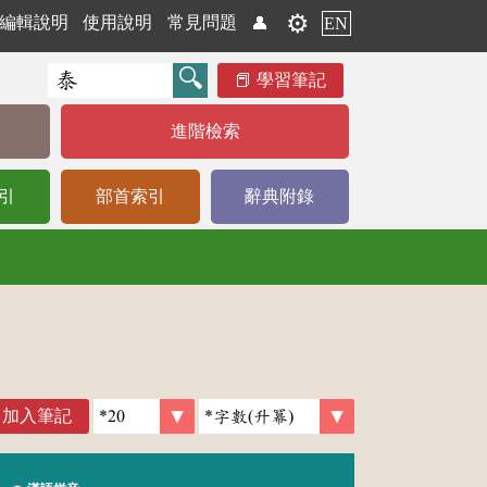
⚙️
編輯說明
使用說明
常見問題
👤
EN
學習筆記
進階檢索
引
部首索引
辭典附錄
加入筆記