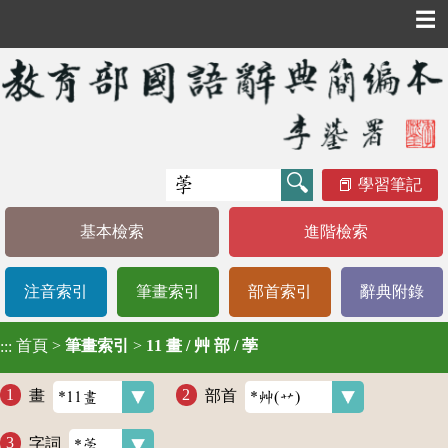
☰
學習筆記
基本檢索
進階檢索
注音索引
筆畫索引
部首索引
辭典附錄
首頁
>
筆畫索引
>
11 畫 / 艸 部 / 荸
:::
畫
部首
字詞