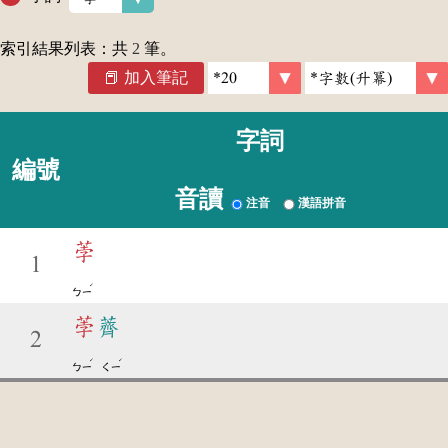
索引結果列表：共
2
筆。
加入筆記
字詞
編號
音讀
注音
漢語拼音
荸
1
ˊ
ㄅㄧ
荸
薺
2
ˊ
ˊ
ㄅㄧ
ㄑㄧ