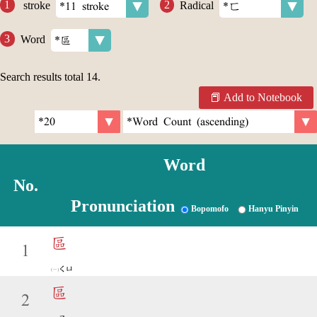
stroke
Radical
Word
Search results total
14
.
Add to Notebook
Word
No.
Pronunciation
Bopomofo
Hanyu Pinyin
區
1
ㄑㄩ
區
2