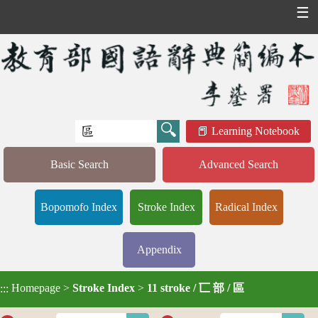
☰
Learning Notebook
Basic Search
Advanced Search
Bopomofo Index
Stroke Index
Radical Index
Appendix
Homepage
>
Stroke Index
>
11 stroke / 匸 部 / 區
:::