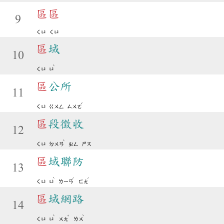
區
區
9
ㄑㄩ
ㄑㄩ
區
域
10
ˋ
ㄑㄩ
ㄩ
區
公所
11
ˇ
ㄑㄩ
ㄍㄨㄥ
ㄙㄨㄛ
區
段徵收
12
ˋ
ㄑㄩ
ㄉㄨㄢ
ㄓㄥ
ㄕㄡ
區
域聯防
13
ˋ
ˊ
ˊ
ㄑㄩ
ㄩ
ㄌㄧㄢ
ㄈㄤ
區
域網路
14
ˋ
ˇ
ˋ
ㄑㄩ
ㄩ
ㄨㄤ
ㄌㄨ