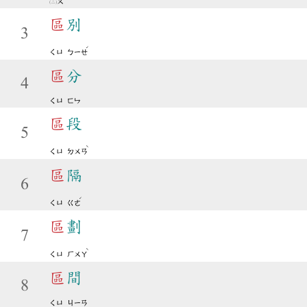
ㄡ
區
別
3
ˊ
ㄑㄩ
ㄅㄧㄝ
區
分
4
ㄑㄩ
ㄈㄣ
區
段
5
ˋ
ㄑㄩ
ㄉㄨㄢ
區
隔
6
ˊ
ㄑㄩ
ㄍㄜ
區
劃
7
ˋ
ㄑㄩ
ㄏㄨㄚ
區
間
8
ㄑㄩ
ㄐㄧㄢ