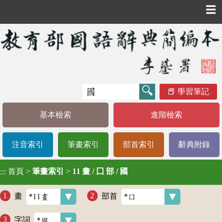
☰
學習筆記
基本檢索
進階檢索
注音索引
筆畫索引
部首索引
辭典附錄
首頁
>
筆畫索引
>
11 畫 / 囗 部 / 國
:::
畫
部首
字詞