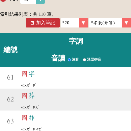
索引結果列表：共
110
筆。
加入筆記
字詞
編號
音讀
注音
漢語拼音
國
字
61
ˊ
ˋ
ㄍㄨㄛ
ㄗ
國
葬
62
ˊ
ˋ
ㄍㄨㄛ
ㄗㄤ
國
祚
63
ˊ
ˋ
ㄍㄨㄛ
ㄗㄨㄛ