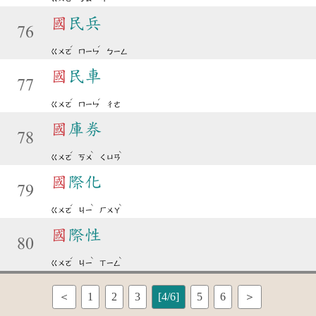
國
民兵
76
ˊ
ˊ
ㄍㄨㄛ
ㄇㄧㄣ
ㄅㄧㄥ
國
民車
77
ˊ
ˊ
ㄍㄨㄛ
ㄇㄧㄣ
ㄔㄜ
國
庫券
78
ˊ
ˋ
ˋ
ㄍㄨㄛ
ㄎㄨ
ㄑㄩㄢ
國
際化
79
ˊ
ˋ
ˋ
ㄍㄨㄛ
ㄐㄧ
ㄏㄨㄚ
國
際性
80
ˊ
ˋ
ˋ
ㄍㄨㄛ
ㄐㄧ
ㄒㄧㄥ
＜
1
2
3
[4/6]
5
6
＞