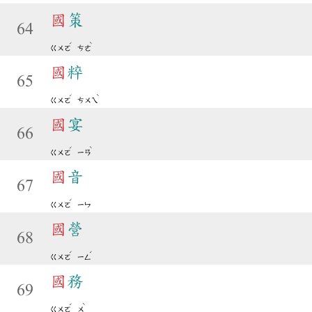
國
策
64
ˊ
ˋ
ㄍㄨㄛ
ㄘㄜ
國
粹
65
ˊ
ˋ
ㄍㄨㄛ
ㄘㄨㄟ
國
宴
66
ˊ
ˋ
ㄍㄨㄛ
ㄧㄢ
國
音
67
ˊ
ㄍㄨㄛ
ㄧㄣ
國
營
68
ˊ
ˊ
ㄍㄨㄛ
ㄧㄥ
國
務
69
ˊ
ˋ
ㄍㄨㄛ
ㄨ