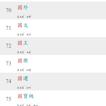
國
外
70
ˊ
ˋ
ㄍㄨㄛ
ㄨㄞ
國
文
71
ˊ
ˊ
ㄍㄨㄛ
ㄨㄣ
國
王
72
ˊ
ˊ
ㄍㄨㄛ
ㄨㄤ
國
樂
73
ˊ
ˋ
ㄍㄨㄛ
ㄩㄝ
國
運
74
ˊ
ˋ
ㄍㄨㄛ
ㄩㄣ
國
寶級
75
ˊ
ˇ
ˊ
ㄍㄨㄛ
ㄅㄠ
ㄐㄧ