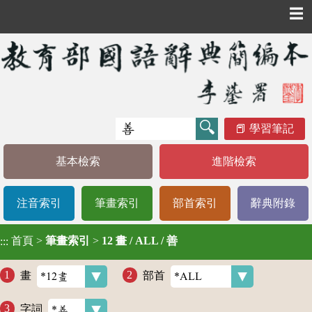
☰
學習筆記
基本檢索
進階檢索
注音索引
筆畫索引
部首索引
辭典附錄
首頁
>
筆畫索引
>
12 畫 / ALL / 善
:::
畫
部首
字詞