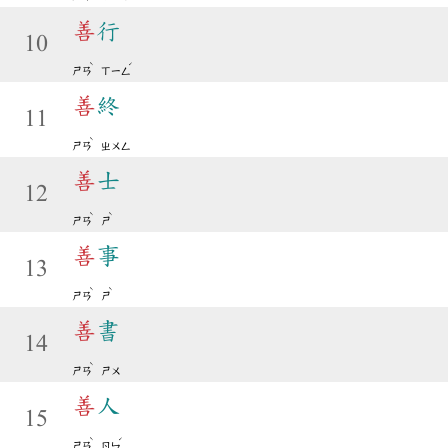
善
行
10
ˋ
ˊ
ㄕㄢ
ㄒㄧㄥ
善
終
11
ˋ
ㄕㄢ
ㄓㄨㄥ
善
士
12
ˋ
ˋ
ㄕㄢ
ㄕ
善
事
13
ˋ
ˋ
ㄕㄢ
ㄕ
善
書
14
ˋ
ㄕㄢ
ㄕㄨ
善
人
15
ˋ
ˊ
ㄕㄢ
ㄖㄣ