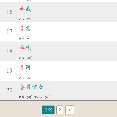
善
哉
16
ˋ
ㄕㄢ
ㄗㄞ
善
意
17
ˋ
ˋ
ㄕㄢ
ㄧ
善
緣
18
ˋ
ˊ
ㄕㄢ
ㄩㄢ
善
用
19
ˋ
ˋ
ㄕㄢ
ㄩㄥ
善
男信女
20
ˋ
ˊ
ˋ
ˇ
ㄕㄢ
ㄋㄢ
ㄒㄧㄣ
ㄋㄩ
[1/2]
2
＞