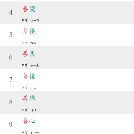
善
變
4
ˋ
ˋ
ㄕㄢ
ㄅㄧㄢ
善
待
5
ˋ
ˋ
ㄕㄢ
ㄉㄞ
善
良
6
ˋ
ˊ
ㄕㄢ
ㄌㄧㄤ
善
後
7
ˋ
ˋ
ㄕㄢ
ㄏㄡ
善
舉
8
ˋ
ˇ
ㄕㄢ
ㄐㄩ
善
心
9
ˋ
ㄕㄢ
ㄒㄧㄣ