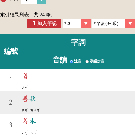
索引結果列表：共
24
筆。
加入筆記
字詞
編號
音讀
注音
漢語拼音
善
1
ˋ
ㄕㄢ
善
款
2
ˋ
ˇ
ㄕㄢ
ㄎㄨㄢ
善
本
3
ˋ
ˇ
ㄕㄢ
ㄅㄣ