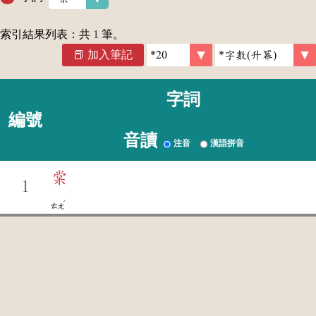
索引結果列表：共
1
筆。
加入筆記
字詞
編號
音讀
注音
漢語拼音
棠
1
ˊ
ㄊㄤ