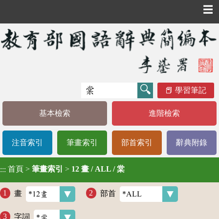
☰
學習筆記
基本檢索
進階檢索
注音索引
筆畫索引
部首索引
辭典附錄
首頁
>
筆畫索引
>
12 畫 / ALL / 棠
:::
畫
部首
字詞