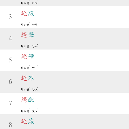
ˊ
ˋ
ㄐㄩㄝ
ㄏㄡ
絕
版
3
ˊ
ˇ
ㄐㄩㄝ
ㄅㄢ
絕
筆
4
ˊ
ˇ
ㄐㄩㄝ
ㄅㄧ
絕
壁
5
ˊ
ˋ
ㄐㄩㄝ
ㄅㄧ
絕
不
6
ˊ
ˋ
ㄐㄩㄝ
ㄅㄨ
絕
配
7
ˊ
ˋ
ㄐㄩㄝ
ㄆㄟ
絕
滅
8