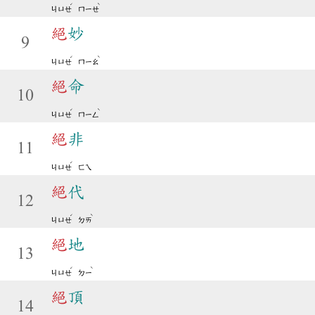
ˊ
ˋ
ㄐㄩㄝ
ㄇㄧㄝ
絕
妙
9
ˊ
ˋ
ㄐㄩㄝ
ㄇㄧㄠ
絕
命
10
ˊ
ˋ
ㄐㄩㄝ
ㄇㄧㄥ
絕
非
11
ˊ
ㄐㄩㄝ
ㄈㄟ
絕
代
12
ˊ
ˋ
ㄐㄩㄝ
ㄉㄞ
絕
地
13
ˊ
ˋ
ㄐㄩㄝ
ㄉㄧ
絕
頂
14