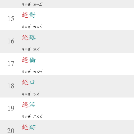
ˊ
ˇ
ㄐㄩㄝ
ㄉㄧㄥ
絕
對
15
ˊ
ˋ
ㄐㄩㄝ
ㄉㄨㄟ
絕
路
16
ˊ
ˋ
ㄐㄩㄝ
ㄌㄨ
絕
倫
17
ˊ
ˊ
ㄐㄩㄝ
ㄌㄨㄣ
絕
口
18
ˊ
ˇ
ㄐㄩㄝ
ㄎㄡ
絕
活
19
ˊ
ˊ
ㄐㄩㄝ
ㄏㄨㄛ
絕
跡
20