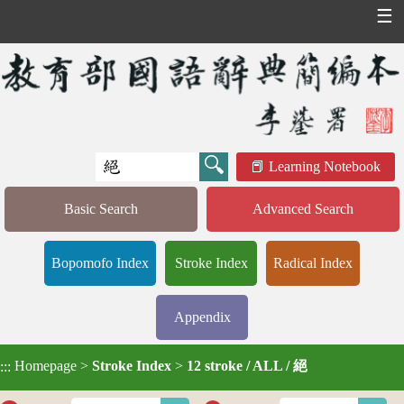
☰
Learning Notebook
Basic Search
Advanced Search
Bopomofo Index
Stroke Index
Radical Index
Appendix
Homepage
>
Stroke Index
>
12 stroke / ALL / 絕
:::