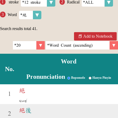
stroke
Radical
Word
Search results total
41
.
Add to Notebook
Word
No.
Pronunciation
Bopomofo
Hanyu Pinyin
絕
1
ˊ
ㄐㄩㄝ
絕
後
2