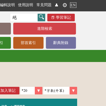
⚙️
編輯說明
使用說明
常見問題
👤
EN
學習筆記
進階檢索
引
部首索引
辭典附錄
加入筆記