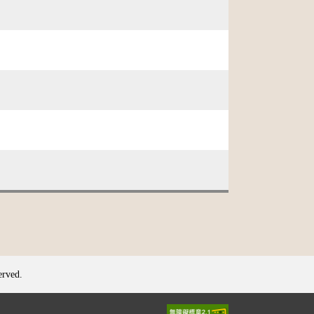
erved.