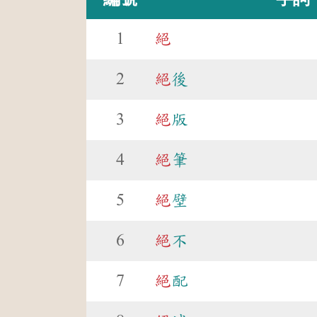
1
絕
2
絕
後
3
絕
版
4
絕
筆
5
絕
壁
6
絕
不
7
絕
配