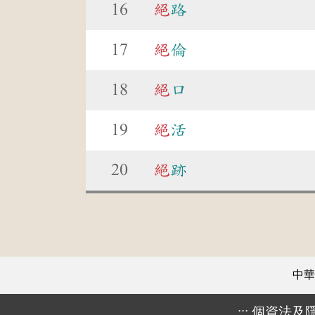
16
絕
路
17
絕
倫
18
絕
口
19
絕
活
20
絕
跡
中華
:::
個資法及