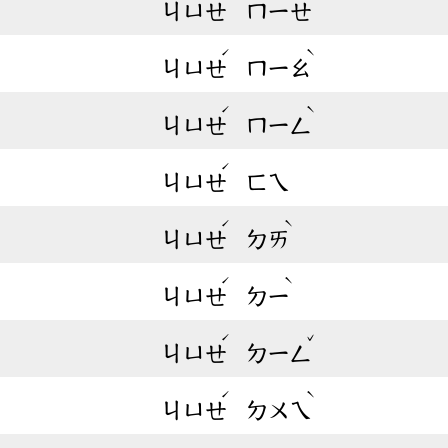
ㄐㄩㄝ
ㄇㄧㄝ
ˊ
ˋ
ㄐㄩㄝ
ㄇㄧㄠ
ˊ
ˋ
ㄐㄩㄝ
ㄇㄧㄥ
ˊ
ㄐㄩㄝ
ㄈㄟ
ˊ
ˋ
ㄐㄩㄝ
ㄉㄞ
ˊ
ˋ
ㄐㄩㄝ
ㄉㄧ
ˊ
ˇ
ㄐㄩㄝ
ㄉㄧㄥ
ˊ
ˋ
ㄐㄩㄝ
ㄉㄨㄟ