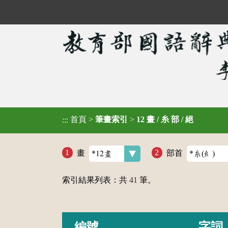
首頁
>
筆畫索引
>
12 畫 / 糸 部 / 絕
:::
畫
部首
索引結果列表：共
41
筆。
編號
字詞