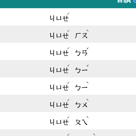
ˊ
ㄐㄩㄝ
ˊ
ˋ
ㄐㄩㄝ
ㄏㄡ
ˊ
ˇ
ㄐㄩㄝ
ㄅㄢ
ˊ
ˇ
ㄐㄩㄝ
ㄅㄧ
ˊ
ˋ
ㄐㄩㄝ
ㄅㄧ
ˊ
ˋ
ㄐㄩㄝ
ㄅㄨ
ˊ
ˋ
ㄐㄩㄝ
ㄆㄟ
ˊ
ˋ