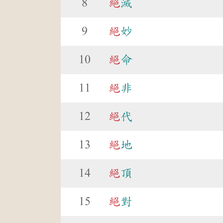
8
絕
滅
9
絕
妙
10
絕
命
11
絕
非
12
絕
代
13
絕
地
14
絕
頂
15
絕
對