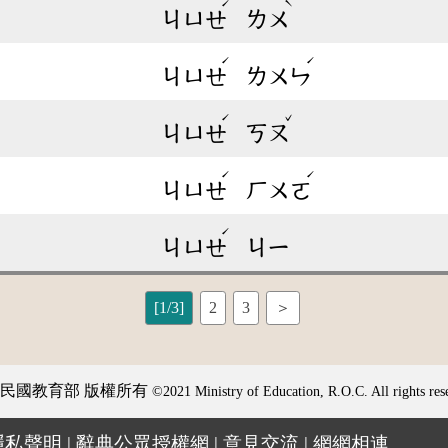
ˊ
ˋ
ㄐㄩㄝ
ㄌㄨ
ˊ
ˊ
ㄐㄩㄝ
ㄌㄨㄣ
ˊ
ˇ
ㄐㄩㄝ
ㄎㄡ
ˊ
ˊ
ㄐㄩㄝ
ㄏㄨㄛ
ˊ
ㄐㄩㄝ
ㄐㄧ
[1/3]
2
3
＞
民國教育部 版權所有
©2021 Ministry of Education, R.O.C. All rights res
隱私聲明
|
辭典公眾授權網
|
意見交流
|
網網相連