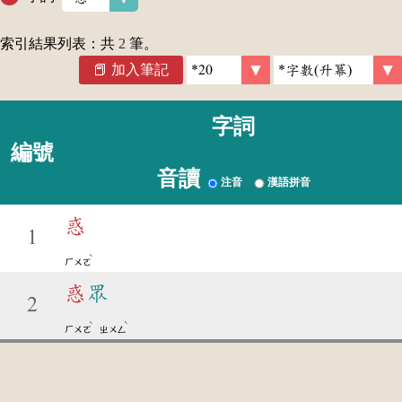
索引結果列表：共
2
筆。
加入筆記
字詞
編號
音讀
注音
漢語拼音
惑
1
ˋ
ㄏㄨㄛ
惑
眾
2
ˋ
ˋ
ㄏㄨㄛ
ㄓㄨㄥ