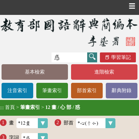
☰
學習筆記
基本檢索
進階檢索
注音索引
筆畫索引
部首索引
辭典附錄
首頁
>
筆畫索引
>
12 畫 / 心 部 / 惑
:::
畫
部首
字詞