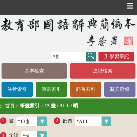
☰
學習筆記
基本檢索
進階檢索
注音索引
筆畫索引
部首索引
辭典附錄
首頁
>
筆畫索引
>
13 畫 / ALL / 嗩
:::
畫
部首
字詞