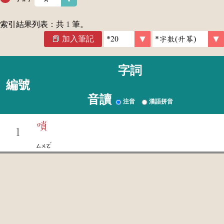
索引結果列表：共
1
筆。
加入筆記
字詞
編號
音讀
注音
漢語拼音
嗩
1
ˇ
ㄙㄨㄛ