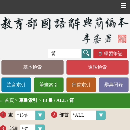
☰
學習筆記
基本檢索
進階檢索
注音索引
筆畫索引
部首索引
辭典附錄
首頁
>
筆畫索引
>
13 畫 / ALL / 筲
:::
畫
部首
字詞