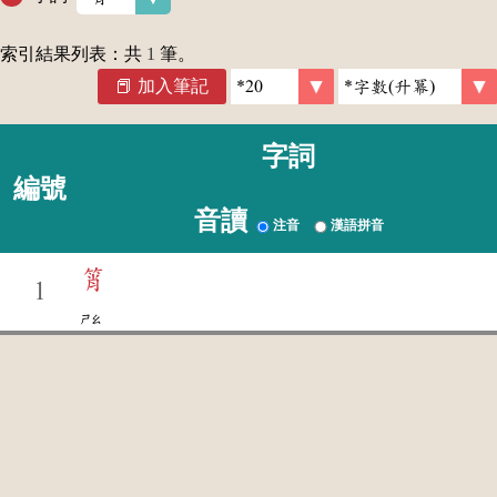
索引結果列表：共
1
筆。
加入筆記
字詞
編號
音讀
注音
漢語拼音
筲
1
ㄕㄠ