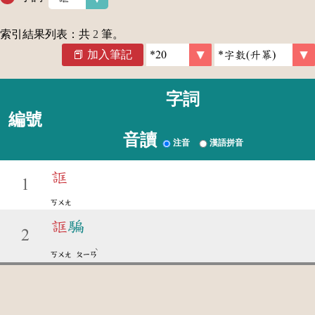
索引結果列表：共
2
筆。
加入筆記
字詞
編號
音讀
注音
漢語拼音
誆
1
ㄎㄨㄤ
誆
騙
2
ˋ
ㄎㄨㄤ
ㄆㄧㄢ