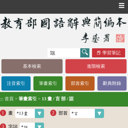
☰
學習筆記
基本檢索
進階檢索
注音索引
筆畫索引
部首索引
辭典附錄
首頁
>
筆畫索引
>
13 畫 / 言 部 / 誆
:::
畫
部首
字詞