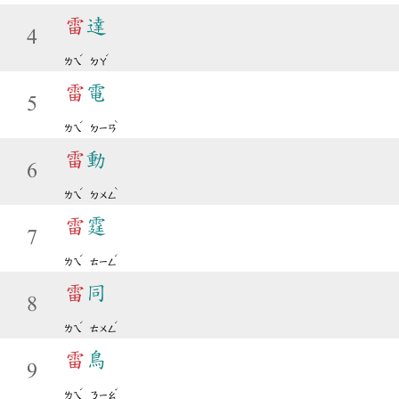
雷
達
4
ˊ
ˊ
ㄌㄟ
ㄉㄚ
雷
電
5
ˊ
ˋ
ㄌㄟ
ㄉㄧㄢ
雷
動
6
ˊ
ˋ
ㄌㄟ
ㄉㄨㄥ
雷
霆
7
ˊ
ˊ
ㄌㄟ
ㄊㄧㄥ
雷
同
8
ˊ
ˊ
ㄌㄟ
ㄊㄨㄥ
雷
鳥
9
ˊ
ˇ
ㄌㄟ
ㄋㄧㄠ