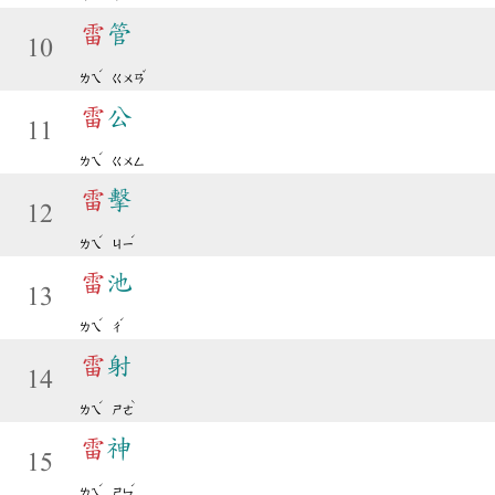
雷
管
10
ˊ
ˇ
ㄌㄟ
ㄍㄨㄢ
雷
公
11
ˊ
ㄌㄟ
ㄍㄨㄥ
雷
擊
12
ˊ
ˊ
ㄌㄟ
ㄐㄧ
雷
池
13
ˊ
ˊ
ㄌㄟ
ㄔ
雷
射
14
ˊ
ˋ
ㄌㄟ
ㄕㄜ
雷
神
15
ˊ
ˊ
ㄌㄟ
ㄕㄣ