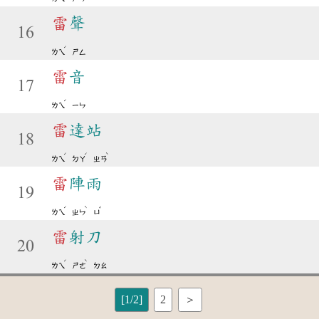
雷
聲
16
ˊ
ㄌㄟ
ㄕㄥ
雷
音
17
ˊ
ㄌㄟ
ㄧㄣ
雷
達站
18
ˊ
ˊ
ˋ
ㄌㄟ
ㄉㄚ
ㄓㄢ
雷
陣雨
19
ˊ
ˋ
ˇ
ㄌㄟ
ㄓㄣ
ㄩ
雷
射刀
20
ˊ
ˋ
ㄌㄟ
ㄕㄜ
ㄉㄠ
[1/2]
2
＞