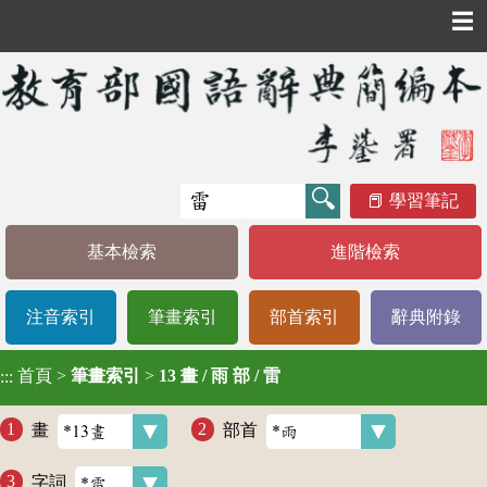
☰
學習筆記
基本檢索
進階檢索
注音索引
筆畫索引
部首索引
辭典附錄
首頁
>
筆畫索引
>
13 畫 / 雨 部 / 雷
:::
畫
部首
字詞