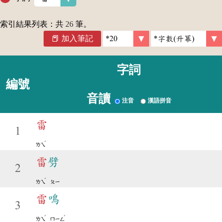
索引結果列表：共
26
筆。
加入筆記
字詞
編號
音讀
注音
漢語拼音
雷
1
ˊ
ㄌㄟ
雷
劈
2
ˊ
ㄌㄟ
ㄆㄧ
雷
鳴
3
ˊ
ˊ
ㄌㄟ
ㄇㄧㄥ