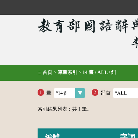
首頁
>
筆畫索引
>
14 畫 / ALL / 餌
:::
畫
部首
索引結果列表：共
1
筆。
編號
字詞