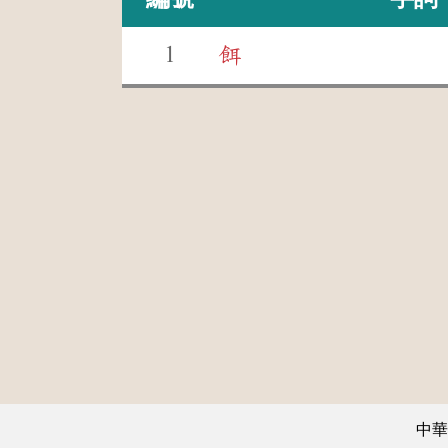
1
餌
中華