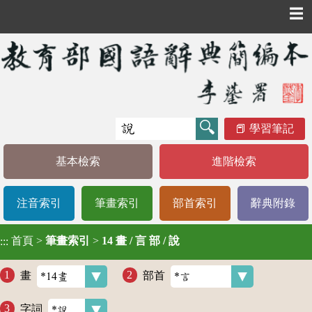
☰
學習筆記
基本檢索
進階檢索
注音索引
筆畫索引
部首索引
辭典附錄
首頁
>
筆畫索引
>
14 畫 / 言 部 / 說
:::
畫
部首
字詞