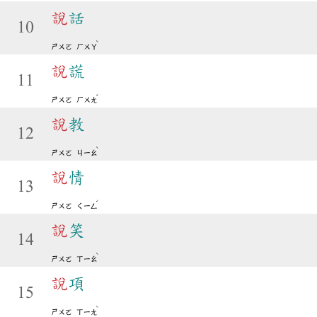
說
話
10
ˋ
ㄕㄨㄛ
ㄏㄨㄚ
說
謊
11
ˇ
ㄕㄨㄛ
ㄏㄨㄤ
說
教
12
ˋ
ㄕㄨㄛ
ㄐㄧㄠ
說
情
13
ˊ
ㄕㄨㄛ
ㄑㄧㄥ
說
笑
14
ˋ
ㄕㄨㄛ
ㄒㄧㄠ
說
項
15
ˋ
ㄕㄨㄛ
ㄒㄧㄤ