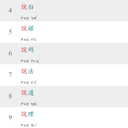
說
白
4
ˊ
ㄕㄨㄛ
ㄅㄞ
說
媒
5
ˊ
ㄕㄨㄛ
ㄇㄟ
說
明
6
ˊ
ㄕㄨㄛ
ㄇㄧㄥ
說
法
7
ˇ
ㄕㄨㄛ
ㄈㄚ
說
道
8
ˋ
ㄕㄨㄛ
ㄉㄠ
說
理
9
ˇ
ㄕㄨㄛ
ㄌㄧ