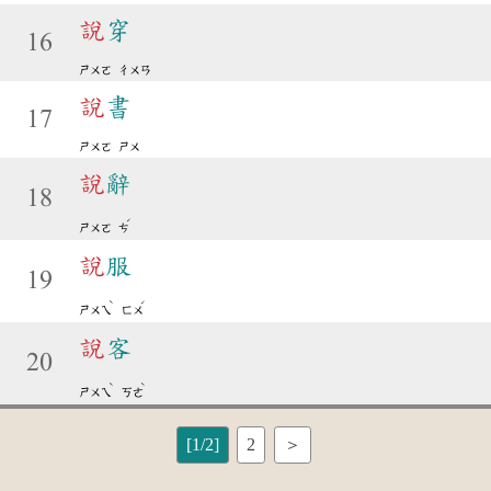
說
穿
16
ㄕㄨㄛ
ㄔㄨㄢ
說
書
17
ㄕㄨㄛ
ㄕㄨ
說
辭
18
ˊ
ㄕㄨㄛ
ㄘ
說
服
19
ˋ
ˊ
ㄕㄨㄟ
ㄈㄨ
說
客
20
ˋ
ˋ
ㄕㄨㄟ
ㄎㄜ
[1/2]
2
＞