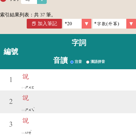
索引結果列表：共
37
筆。
加入筆記
字詞
編號
音讀
注音
漢語拼音
說
1
ㄕㄨㄛ
說
2
ˋ
ㄕㄨㄟ
說
3
ˋ
ㄩㄝ