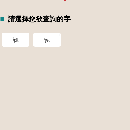
請選擇您欲查詢的字
靼
鞅