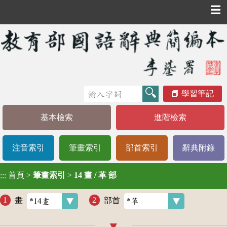
☰
學習筆記
基本檢索
進階檢索
注音索引
筆畫索引
部首索引
辭典附錄
首頁
>
筆畫索引
>
14 畫 / 革 部
:::
畫
部首