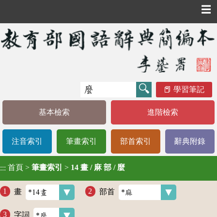
☰
學習筆記
基本檢索
進階檢索
注音索引
筆畫索引
部首索引
辭典附錄
首頁
>
筆畫索引
>
14 畫 / 麻 部 / 麼
:::
畫
部首
字詞