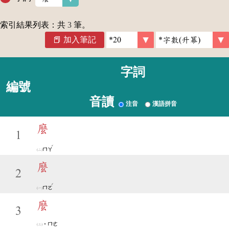
索引結果列表：共
3
筆。
加入筆記
字詞
編號
音讀
注音
漢語拼音
麼
1
ˊ
ㄇㄚ
麼
2
ˊ
ㄇㄛ
麼
3
˙ㄇㄜ