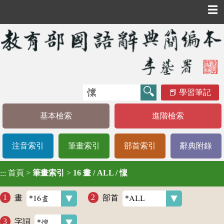
☰
學習筆記
基本檢索
進階檢索
注音索引
筆畫索引
部首索引
辭典附錄
首頁
>
筆畫索引
>
16 畫 / ALL / 懍
:::
畫
部首
字詞