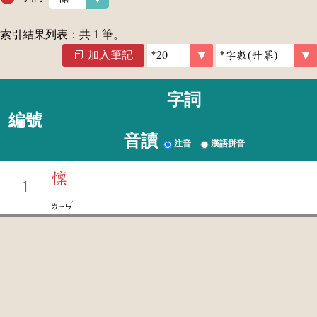
索引結果列表：共
1
筆。
加入筆記
字詞
編號
音讀
注音
漢語拼音
懍
1
ˇ
ㄌㄧㄣ