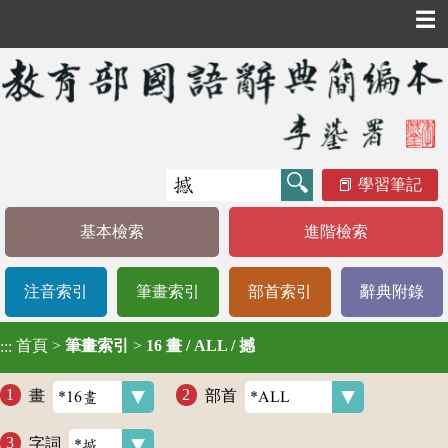
☰
學習筆記
基本檢索
進階檢索
注音索引
筆畫索引
部首索引
辭典附錄
首頁
>
筆畫索引
>
16 畫 / ALL / 撼
:::
畫
部首
字詞