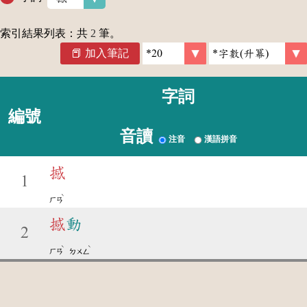
索引結果列表：共
2
筆。
加入筆記
字詞
編號
音讀
注音
漢語拼音
撼
1
ˋ
ㄏㄢ
撼
動
2
ˋ
ˋ
ㄏㄢ
ㄉㄨㄥ