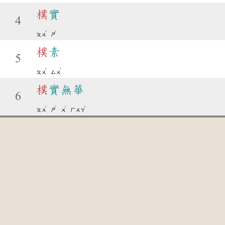
樸
實
4
ˊ
ˊ
ㄆㄨ
ㄕ
樸
素
5
ˊ
ˋ
ㄆㄨ
ㄙㄨ
樸
實無華
6
ˊ
ˊ
ˊ
ˊ
ㄆㄨ
ㄕ
ㄨ
ㄏㄨㄚ