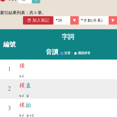
索引結果列表：共
6
筆。
加入筆記
字詞
編號
音讀
注音
漢語拼音
樸
1
ˊ
ㄆㄨ
樸
直
2
ˊ
ˊ
ㄆㄨ
ㄓ
樸
拙
3
ˊ
ˊ
ㄆㄨ
ㄓㄨㄛ