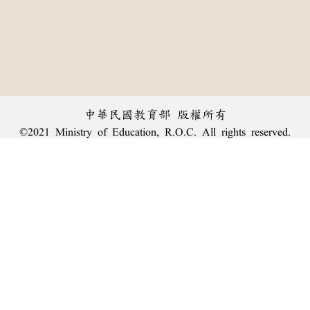
中華民國教育部 版權所有
©2021 Ministry of Education, R.O.C. All rights reserved.
︿
:::
個資法及隱私聲明
|
辭典公眾授權網
|
意見交流
|
網網相連
三峽總院區地址：新北市三峽區三樹路2號、
臺北院區地址：臺北市大安區和平東路一段179號、
回頂端
臺中院區地址：臺中市豐原區師範街67號
電話總機：
(02)7740-7890
、
傳真：(02)7740-7064、
TANet VoIP：9009-7890