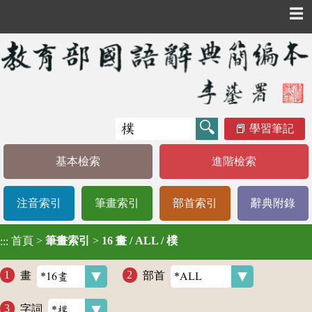
☰
學習筆記
基本檢索
進階檢索
注音索引
筆畫索引
部首索引
辭典附錄
首頁
>
筆畫索引
>
16 畫 / ALL / 樸
:::
畫
部首
字詞