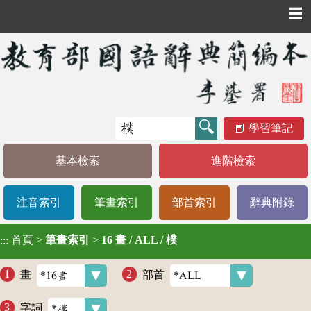
☰
學習筆記
基本檢索
進階檢索
注音索引
筆畫索引
部首索引
辭典附錄
首頁
>
筆畫索引
>
16 畫 / ALL / 樸
:::
畫
部首
字詞