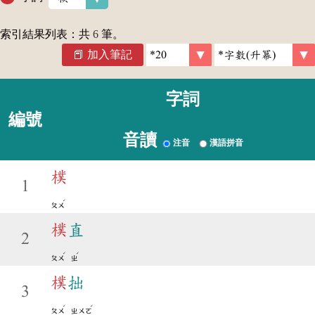
索引結果列表：共
6
筆。
加入筆記
字詞
編號
音讀
注音
漢語拼音
樸
1
ˊ
ㄆㄨ
樸
直
2
ˊ
ˊ
ㄆㄨ
ㄓ
樸
拙
3
ˊ
ˊ
ㄆㄨ
ㄓㄨㄛ