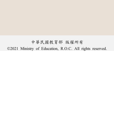
中華民國教育部 版權所有
©2021 Ministry of Education, R.O.C. All rights reserved.
︿
:::
個資法及隱私聲明
|
辭典公眾授權網
|
意見交流
|
網網相連
三峽總院區地址：新北市三峽區三樹路2號、
臺北院區地址：臺北市大安區和平東路一段179號、
回頂端
臺中院區地址：臺中市豐原區師範街67號
電話總機：
(02)7740-7890
、
傳真：(02)7740-7064、
TANet VoIP：9009-7890