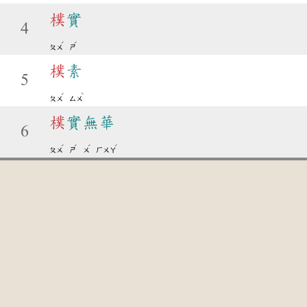
樸
實
4
ˊ
ˊ
ㄆㄨ
ㄕ
樸
素
5
ˊ
ˋ
ㄆㄨ
ㄙㄨ
樸
實無華
6
ˊ
ˊ
ˊ
ˊ
ㄆㄨ
ㄕ
ㄨ
ㄏㄨㄚ