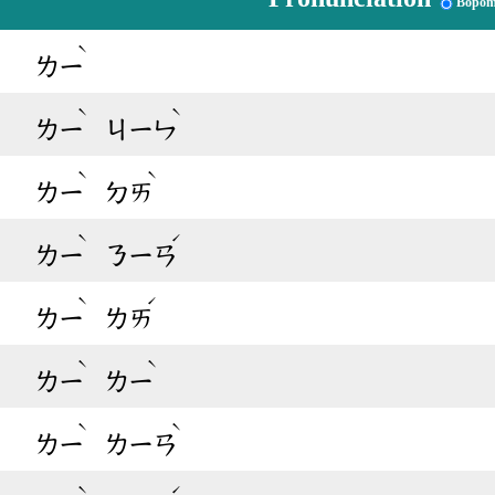
Bopom
ˋ
ㄌㄧ
ˋ
ˋ
ㄌㄧ
ㄐㄧㄣ
ˋ
ˋ
ㄌㄧ
ㄉㄞ
ˋ
ˊ
ㄌㄧ
ㄋㄧㄢ
ˋ
ˊ
ㄌㄧ
ㄌㄞ
ˋ
ˋ
ㄌㄧ
ㄌㄧ
ˋ
ˋ
ㄌㄧ
ㄌㄧㄢ
ˋ
ˊ