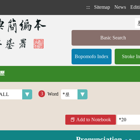
:::
Sitemap
News
Editi
Basic Search
Bopomofo Index
Stroke I
/ 歷
Word
Add to Notebook
Pronunciation