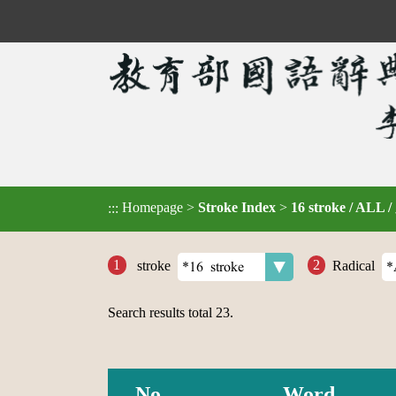
Homepage
>
Stroke Index
>
16 stroke / ALL 
:::
stroke
Radical
Search results total
23
.
No.
Word