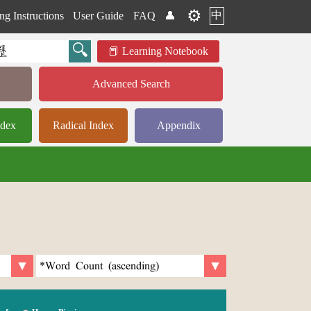
⚙️
中
ng Instructions
User Guide
FAQ
👤
Learning Notebook
Advanced Search
ndex
Radical Index
Appendix