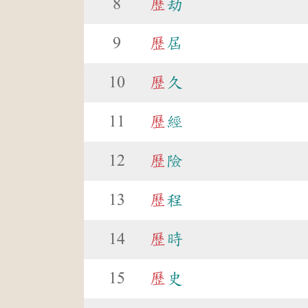
8
歷
劫
9
歷
屆
10
歷
久
11
歷
經
12
歷
險
13
歷
程
14
歷
時
15
歷
史