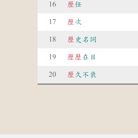
16
歷
任
17
歷
次
18
歷
史名詞
19
歷
歷
在目
20
歷
久不衰