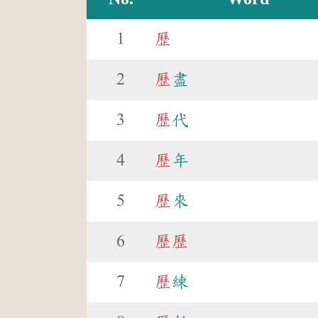
1
歷
2
歷
盡
3
歷
代
4
歷
年
5
歷
來
6
歷
歷
7
歷
練