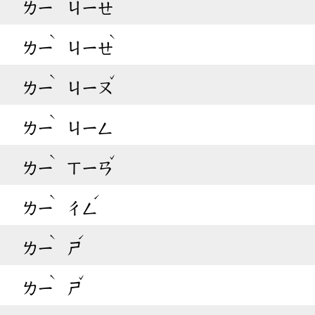
ㄌㄧ
ㄐㄧㄝ
ˋ
ˋ
ㄌㄧ
ㄐㄧㄝ
ˋ
ˇ
ㄌㄧ
ㄐㄧㄡ
ˋ
ㄌㄧ
ㄐㄧㄥ
ˋ
ˇ
ㄌㄧ
ㄒㄧㄢ
ˋ
ˊ
ㄌㄧ
ㄔㄥ
ˋ
ˊ
ㄌㄧ
ㄕ
ˋ
ˇ
ㄌㄧ
ㄕ