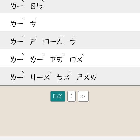
ˋ
ˋ
ㄌㄧ
ㄖㄣ
ˋ
ˋ
ㄌㄧ
ㄘ
ˋ
ˇ
ˊ
ˊ
ㄌㄧ
ㄕ
ㄇㄧㄥ
ㄘ
ˋ
ˋ
ˋ
ˋ
ㄌㄧ
ㄌㄧ
ㄗㄞ
ㄇㄨ
ˋ
ˇ
ˋ
ㄌㄧ
ㄐㄧㄡ
ㄅㄨ
ㄕㄨㄞ
[1/2]
2
＞