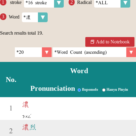
stroke
Radical
Word
Search results total
19
.
Add to Notebook
Word
No.
Pronunciation
Bopomofo
Hanyu Pinyin
濃
1
ˊ
ㄋㄨㄥ
濃
烈
2