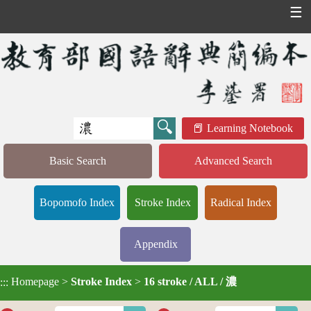
☰
Learning Notebook
Basic Search
Advanced Search
Bopomofo Index
Stroke Index
Radical Index
Appendix
Homepage
>
Stroke Index
>
16 stroke / ALL / 濃
:::