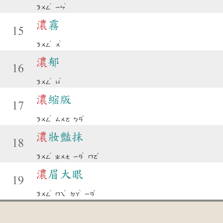
ˊ
ˋ
ㄋㄨㄥ
ㄧㄣ
濃
霧
15
ˊ
ˋ
ㄋㄨㄥ
ㄨ
濃
郁
16
ˊ
ˋ
ㄋㄨㄥ
ㄩ
濃
縮版
17
ˊ
ˇ
ㄋㄨㄥ
ㄙㄨㄛ
ㄅㄢ
濃
妝豔抹
18
ˊ
ˋ
ˇ
ㄋㄨㄥ
ㄓㄨㄤ
ㄧㄢ
ㄇㄛ
濃
眉大眼
19
ˊ
ˊ
ˋ
ˇ
ㄋㄨㄥ
ㄇㄟ
ㄉㄚ
ㄧㄢ