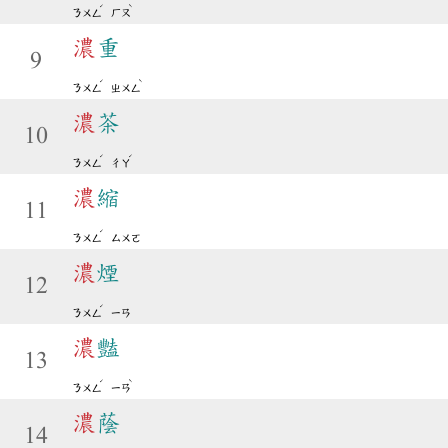
ˊ
ˋ
ㄋㄨㄥ
ㄏㄡ
濃
重
9
ˊ
ˋ
ㄋㄨㄥ
ㄓㄨㄥ
濃
茶
10
ˊ
ˊ
ㄋㄨㄥ
ㄔㄚ
濃
縮
11
ˊ
ㄋㄨㄥ
ㄙㄨㄛ
濃
煙
12
ˊ
ㄋㄨㄥ
ㄧㄢ
濃
豔
13
ˊ
ˋ
ㄋㄨㄥ
ㄧㄢ
濃
蔭
14