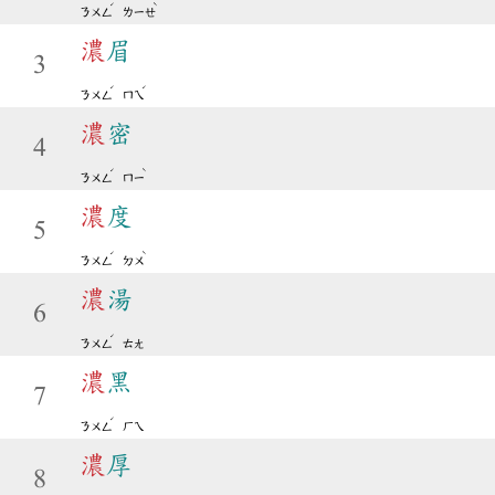
ˊ
ˋ
ㄋㄨㄥ
ㄌㄧㄝ
濃
眉
3
ˊ
ˊ
ㄋㄨㄥ
ㄇㄟ
濃
密
4
ˊ
ˋ
ㄋㄨㄥ
ㄇㄧ
濃
度
5
ˊ
ˋ
ㄋㄨㄥ
ㄉㄨ
濃
湯
6
ˊ
ㄋㄨㄥ
ㄊㄤ
濃
黑
7
ˊ
ㄋㄨㄥ
ㄏㄟ
濃
厚
8