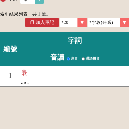
索引結果列表：共
1
筆。
加入筆記
字詞
編號
音讀
注音
漢語拼音
簑
1
ㄙㄨㄛ