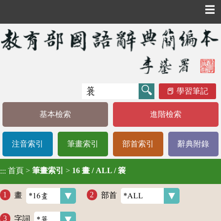
☰
學習筆記
基本檢索
進階檢索
注音索引
筆畫索引
部首索引
辭典附錄
首頁
>
筆畫索引
>
16 畫 / ALL / 簑
:::
畫
部首
字詞