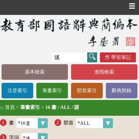
☰
學習筆記
基本檢索
進階檢索
注音索引
筆畫索引
部首索引
辭典附錄
首頁
>
筆畫索引
>
16 畫 / ALL / 諶
:::
畫
部首
字詞