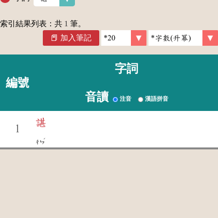
索引結果列表：共
1
筆。
加入筆記
字詞
編號
音讀
注音
漢語拼音
諶
1
ˊ
ㄔㄣ