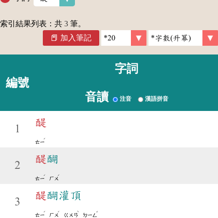
索引結果列表：共
3
筆。
加入筆記
字詞
編號
音讀
注音
漢語拼音
醍
1
ˊ
ㄊㄧ
醍
醐
2
ˊ
ˊ
ㄊㄧ
ㄏㄨ
醍
醐灌頂
3
ˊ
ˊ
ˋ
ˇ
ㄊㄧ
ㄏㄨ
ㄍㄨㄢ
ㄉㄧㄥ