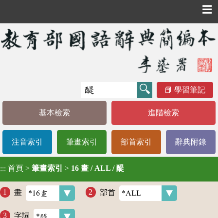
☰
學習筆記
基本檢索
進階檢索
注音索引
筆畫索引
部首索引
辭典附錄
首頁
>
筆畫索引
>
16 畫 / ALL / 醍
:::
畫
部首
字詞