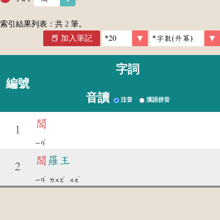
索引結果列表：共
2
筆。
加入筆記
字詞
編號
音讀
注音
漢語拼音
閻
1
ˊ
ㄧㄢ
閻
羅王
2
ˊ
ˊ
ˊ
ㄧㄢ
ㄌㄨㄛ
ㄨㄤ