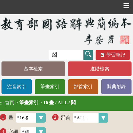
☰
學習筆記
基本檢索
進階檢索
注音索引
筆畫索引
部首索引
辭典附錄
首頁
>
筆畫索引
>
16 畫 / ALL / 閻
:::
畫
部首
字詞