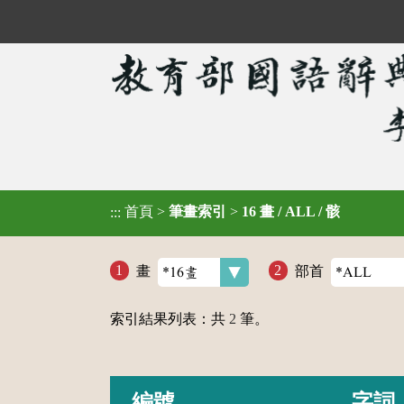
首頁
>
筆畫索引
>
16 畫 / ALL / 骸
:::
畫
部首
索引結果列表：共
2
筆。
編號
字詞