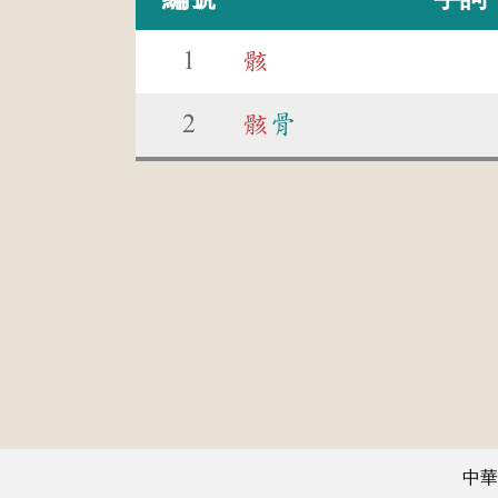
1
骸
2
骸
骨
中華