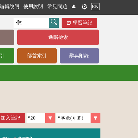
⚙️
編輯說明
使用說明
常見問題
👤
EN
學習筆記
進階檢索
引
部首索引
辭典附錄
加入筆記