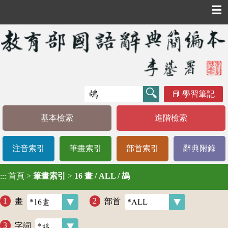
☰
學習筆記
基本檢索
進階檢索
注音索引
筆畫索引
部首索引
辭典附錄
首頁
>
筆畫索引
>
16 畫 / ALL / 鴣
:::
畫
部首
字詞