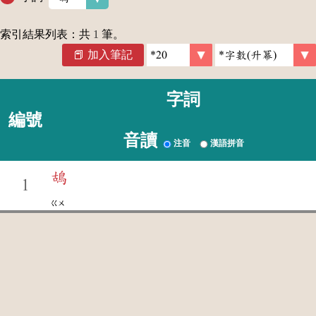
索引結果列表：共
1
筆。
加入筆記
字詞
編號
音讀
注音
漢語拼音
鴣
1
ㄍㄨ