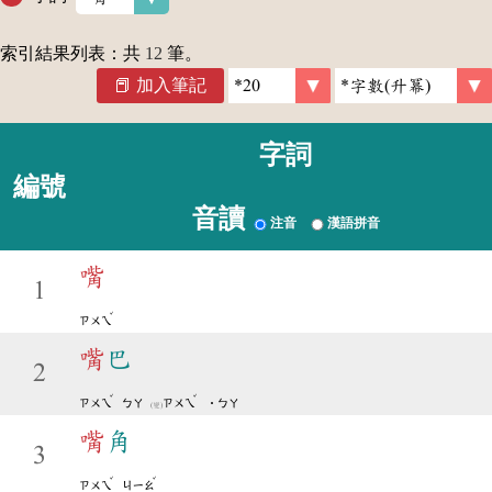
索引結果列表：共
12
筆。
加入筆記
字詞
編號
音讀
注音
漢語拼音
嘴
1
ˇ
ㄗㄨㄟ
嘴
巴
2
ˇ
ˇ
ㄗㄨㄟ
ㄅㄚ
ㄗㄨㄟ
˙ㄅㄚ
(變)
嘴
角
3
ˇ
ˇ
ㄗㄨㄟ
ㄐㄧㄠ