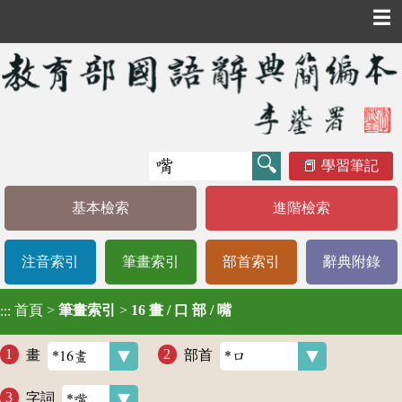
☰
學習筆記
基本檢索
進階檢索
注音索引
筆畫索引
部首索引
辭典附錄
首頁
>
筆畫索引
>
16 畫 / 口 部 / 嘴
:::
畫
部首
字詞