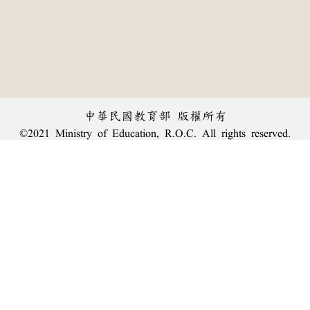
中華民國教育部 版權所有
©2021 Ministry of Education, R.O.C. All rights reserved.
︿
:::
個資法及隱私聲明
|
辭典公眾授權網
|
意見交流
|
網網相連
三峽總院區地址：新北市三峽區三樹路2號、
臺北院區地址：臺北市大安區和平東路一段179號、
回頂端
臺中院區地址：臺中市豐原區師範街67號
電話總機：
(02)7740-7890
、
傳真：(02)7740-7064、
TANet VoIP：9009-7890