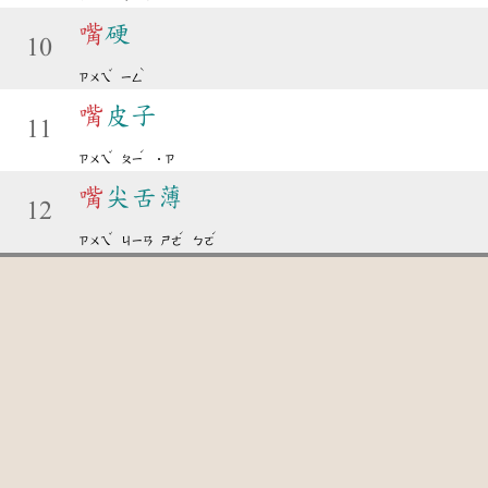
嘴
硬
10
ˇ
ˋ
ㄗㄨㄟ
ㄧㄥ
嘴
皮子
11
ˇ
ˊ
ㄗㄨㄟ
ㄆㄧ
˙ㄗ
嘴
尖舌薄
12
ˇ
ˊ
ˊ
ㄗㄨㄟ
ㄐㄧㄢ
ㄕㄜ
ㄅㄛ