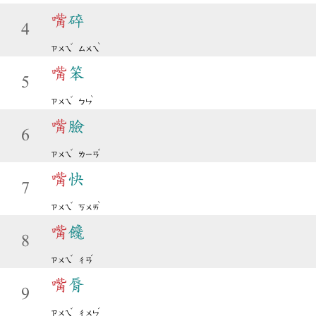
嘴
碎
4
ˇ
ˋ
ㄗㄨㄟ
ㄙㄨㄟ
嘴
笨
5
ˇ
ˋ
ㄗㄨㄟ
ㄅㄣ
嘴
臉
6
ˇ
ˇ
ㄗㄨㄟ
ㄌㄧㄢ
嘴
快
7
ˇ
ˋ
ㄗㄨㄟ
ㄎㄨㄞ
嘴
饞
8
ˇ
ˊ
ㄗㄨㄟ
ㄔㄢ
嘴
脣
9
ˇ
ˊ
ㄗㄨㄟ
ㄔㄨㄣ