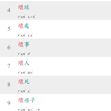
壞
球
4
ˋ
ˊ
ㄏㄨㄞ
ㄑㄧㄡ
壞
處
5
ˋ
ˋ
ㄏㄨㄞ
ㄔㄨ
壞
事
6
ˋ
ˋ
ㄏㄨㄞ
ㄕ
壞
人
7
ˋ
ˊ
ㄏㄨㄞ
ㄖㄣ
壞
死
8
ˋ
ˇ
ㄏㄨㄞ
ㄙ
壞
痞子
9
ˋ
ˇ
ㄏㄨㄞ
ㄆㄧ
˙ㄗ