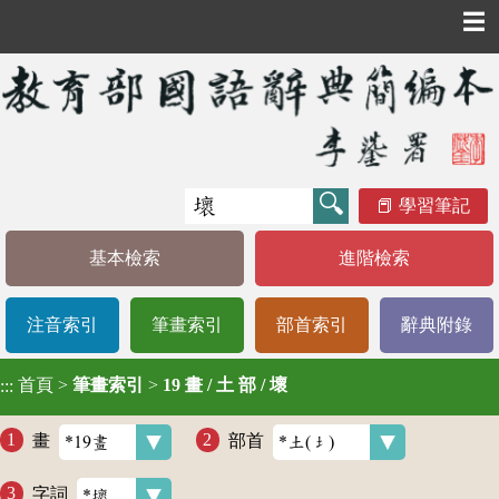
☰
學習筆記
基本檢索
進階檢索
注音索引
筆畫索引
部首索引
辭典附錄
首頁
>
筆畫索引
>
19 畫 / 土 部 / 壞
:::
畫
部首
字詞