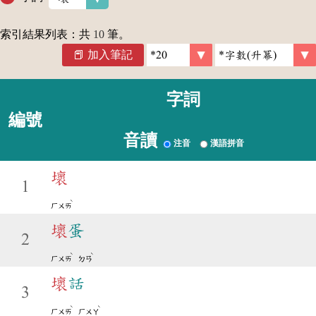
索引結果列表：共
10
筆。
加入筆記
字詞
編號
音讀
注音
漢語拼音
壞
1
ˋ
ㄏㄨㄞ
壞
蛋
2
ˋ
ˋ
ㄏㄨㄞ
ㄉㄢ
壞
話
3
ˋ
ˋ
ㄏㄨㄞ
ㄏㄨㄚ