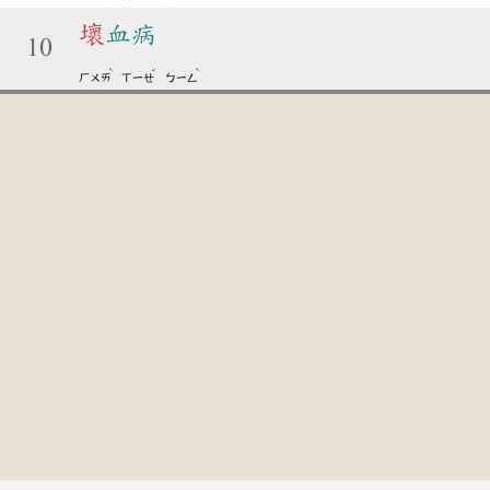
壞
血病
10
ˋ
ˇ
ˋ
ㄏㄨㄞ
ㄒㄧㄝ
ㄅㄧㄥ