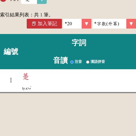
索引結果列表：共
1
筆。
加入筆記
字詞
編號
音讀
注音
漢語拼音
躉
1
ˇ
ㄉㄨㄣ