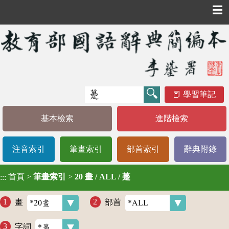
☰
學習筆記
基本檢索
進階檢索
注音索引
筆畫索引
部首索引
辭典附錄
首頁
>
筆畫索引
>
20 畫 / ALL / 躉
:::
畫
部首
字詞