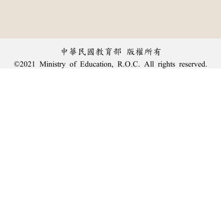
中華民國教育部 版權所有
©2021 Ministry of Education, R.O.C. All rights reserved.
︿
:::
個資法及隱私聲明
|
辭典公眾授權網
|
意見交流
|
網網相連
三峽總院區地址：新北市三峽區三樹路2號、
臺北院區地址：臺北市大安區和平東路一段179號、
回頂端
臺中院區地址：臺中市豐原區師範街67號
電話總機：
(02)7740-7890
、
傳真：(02)7740-7064、
TANet VoIP：9009-7890
線上人數: 1513
累積總人次: 240,020,457