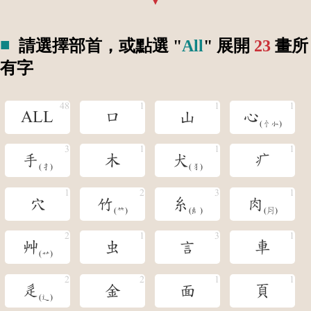
請選擇部首，或點選 "
All
" 展開
23
畫所
有字
ALL
口
山
心
(忄󺯺)
手
木
犬
疒
(扌)
(犭)
穴
竹
糸
肉
(𥫗)
(糹)
(⺼)
艸
虫
言
車
(艹)
辵
金
面
頁
(辶)