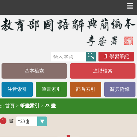
☰
學習筆記
基本檢索
進階檢索
注音索引
筆畫索引
部首索引
辭典附錄
首頁
>
筆畫索引
>
23 畫
:::
畫