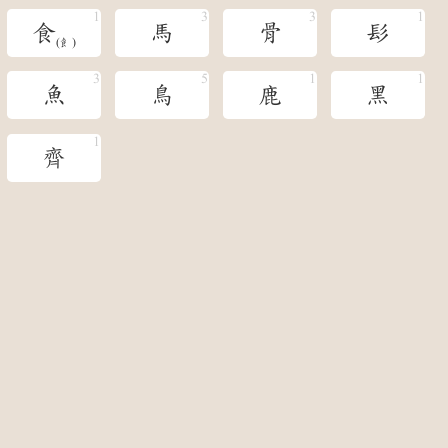
食
馬
骨
髟
(飠)
魚
鳥
鹿
黑
齊