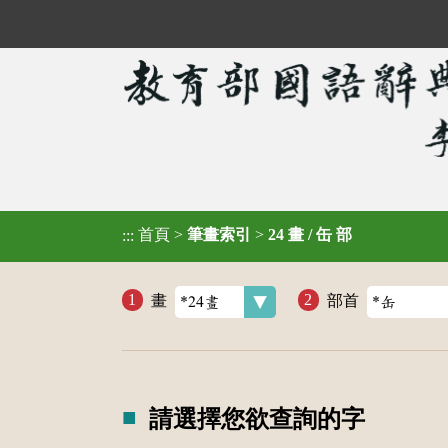
首頁
>
筆畫索引
>
24 畫 / 缶 部
:::
畫
部首
請選擇您欲查詢的字