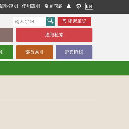
⚙️
編輯說明
使用說明
常見問題
👤
EN
學習筆記
進階檢索
引
部首索引
辭典附錄