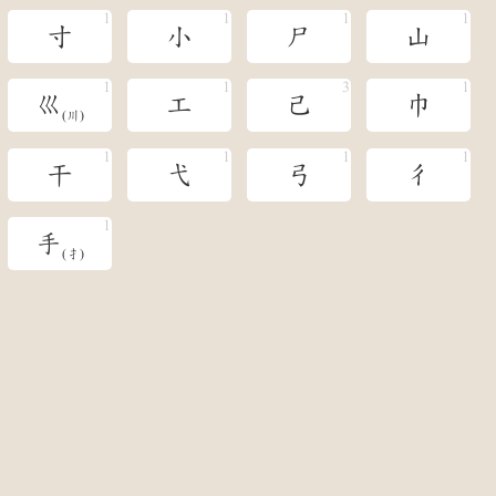
寸
小
尸
山
巛
工
己
巾
(川)
干
弋
弓
彳
手
(扌)