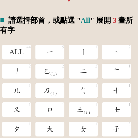
請選擇部首，或點選 "
All
" 展開
3
畫所
有字
ALL
一
丨
丶
丿
乙
二
亠
(乚)
儿
刀
勹
十
(刂)
又
口
土
士
(󶁣)
夕
大
女
子