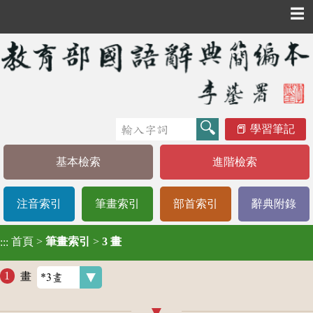
☰
學習筆記
基本檢索
進階檢索
注音索引
筆畫索引
部首索引
辭典附錄
首頁
>
筆畫索引
>
3 畫
:::
畫