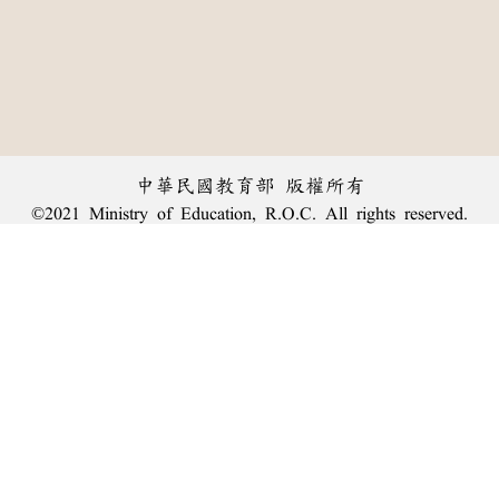
中華民國教育部 版權所有
©2021 Ministry of Education, R.O.C. All rights reserved.
︿
:::
個資法及隱私聲明
|
辭典公眾授權網
|
意見交流
|
網網相連
三峽總院區地址：新北市三峽區三樹路2號、
臺北院區地址：臺北市大安區和平東路一段179號、
回頂端
臺中院區地址：臺中市豐原區師範街67號
電話總機：
(02)7740-7890
、
傳真：(02)7740-7064、
TANet VoIP：9009-7890