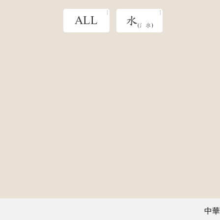
ALL
水
(氵氺)
中華