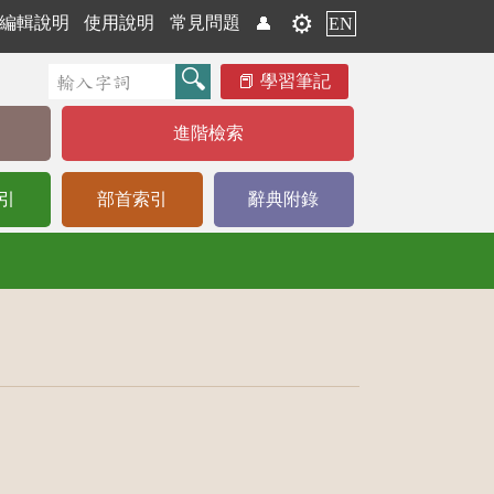
⚙️
編輯說明
使用說明
常見問題
👤
EN
學習筆記
進階檢索
引
部首索引
辭典附錄