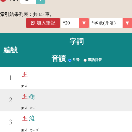
索引結果列表：共
65
筆。
加入筆記
字詞
編號
音讀
注音
漢語拼音
主
1
ˇ
ㄓㄨ
主
題
2
ˇ
ˊ
ㄓㄨ
ㄊㄧ
主
流
3
ˇ
ˊ
ㄓㄨ
ㄌㄧㄡ