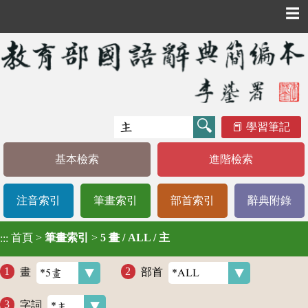
☰
學習筆記
基本檢索
進階檢索
注音索引
筆畫索引
部首索引
辭典附錄
首頁
>
筆畫索引
>
5 畫 / ALL / 主
:::
畫
部首
字詞