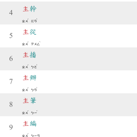
主
幹
4
ˇ
ˋ
ㄓㄨ
ㄍㄢ
主
從
5
ˇ
ˋ
ㄓㄨ
ㄗㄨㄥ
主
播
6
ˇ
ˋ
ㄓㄨ
ㄅㄛ
主
辦
7
ˇ
ˋ
ㄓㄨ
ㄅㄢ
主
筆
8
ˇ
ˇ
ㄓㄨ
ㄅㄧ
主
編
9
ˇ
ㄓㄨ
ㄅㄧㄢ