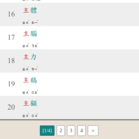
主
體
16
ˇ
ˇ
ㄓㄨ
ㄊㄧ
主
腦
17
ˇ
ˇ
ㄓㄨ
ㄋㄠ
主
力
18
ˇ
ˋ
ㄓㄨ
ㄌㄧ
主
稿
19
ˇ
ˇ
ㄓㄨ
ㄍㄠ
主
顧
20
ˇ
ˋ
ㄓㄨ
ㄍㄨ
[1/4]
2
3
4
＞