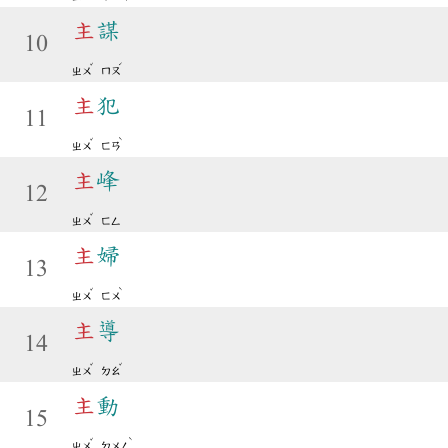
主
謀
10
ˇ
ˊ
ㄓㄨ
ㄇㄡ
主
犯
11
ˇ
ˋ
ㄓㄨ
ㄈㄢ
主
峰
12
ˇ
ㄓㄨ
ㄈㄥ
主
婦
13
ˇ
ˋ
ㄓㄨ
ㄈㄨ
主
導
14
ˇ
ˇ
ㄓㄨ
ㄉㄠ
主
動
15
ˇ
ˋ
ㄓㄨ
ㄉㄨㄥ