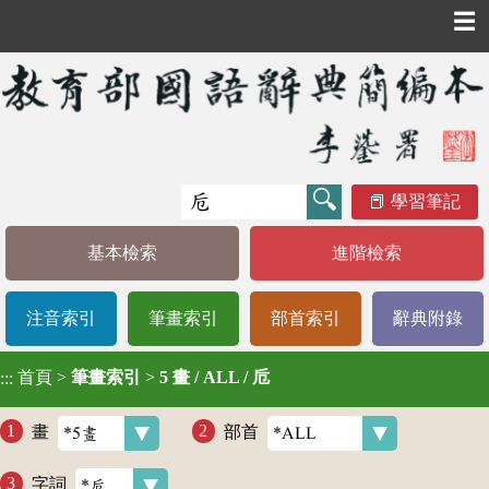
☰
學習筆記
基本檢索
進階檢索
注音索引
筆畫索引
部首索引
辭典附錄
首頁
>
筆畫索引
>
5 畫 / ALL / 卮
:::
畫
部首
字詞