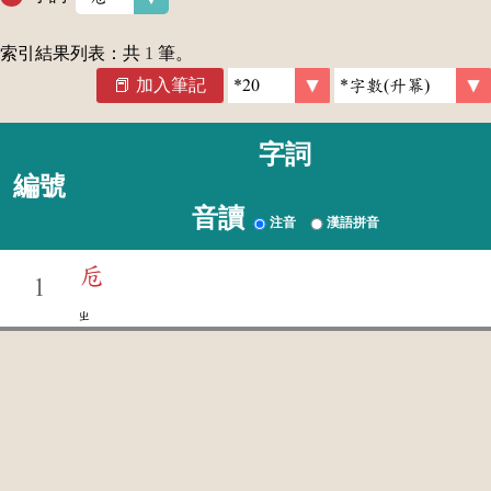
索引結果列表：共
1
筆。
加入筆記
字詞
編號
音讀
注音
漢語拼音
卮
1
ㄓ