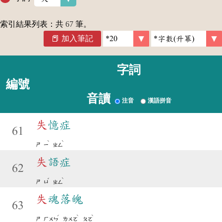
索引結果列表：共
67
筆。
加入筆記
字詞
編號
音讀
注音
漢語拼音
失
憶症
61
ˋ
ˋ
ㄕ
ㄧ
ㄓㄥ
失
語症
62
ˇ
ˋ
ㄕ
ㄩ
ㄓㄥ
失
魂落魄
63
ˊ
ˋ
ˋ
ㄕ
ㄏㄨㄣ
ㄌㄨㄛ
ㄆㄛ