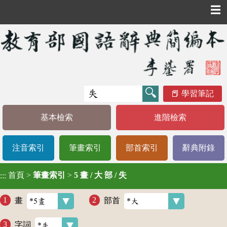
☰
學習筆記
基本檢索
進階檢索
注音索引
筆畫索引
部首索引
辭典附錄
首頁
>
筆畫索引
>
5 畫 / 大 部 / 失
:::
畫
部首
字詞