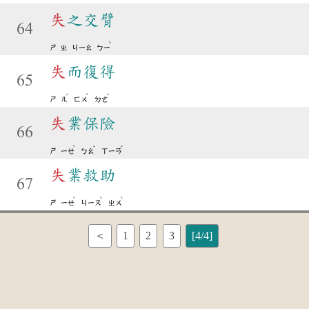
失
之交臂
64
ˋ
ㄕ
ㄓ
ㄐㄧㄠ
ㄅㄧ
失
而復得
65
ˊ
ˋ
ˊ
ㄕ
ㄦ
ㄈㄨ
ㄉㄜ
失
業保險
66
ˋ
ˇ
ˇ
ㄕ
ㄧㄝ
ㄅㄠ
ㄒㄧㄢ
失
業救助
67
ˋ
ˋ
ˋ
ㄕ
ㄧㄝ
ㄐㄧㄡ
ㄓㄨ
＜
1
2
3
[4/4]